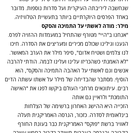
שנחשבה ליריבתה העיקרית ועל סדרות נוספות. מדובר
באחד הפרסים היוקרתיים ביותר בתעשיית הטלוויזיה.
מילר: מודה לאשתי על התמיכה והסקס
"אנחנו ב"היי" מטורף שהתחיל במועמדות ההזויה לפרס.
הגענו וגילינו שכולם מכירים ומעריצים את הסדרה. חיכו
לנו צלמים ושטיח אדום", סיפר מילר את הערב המאושר.
"לא האמנתי כשהכריזו עלינו ועלינו לבמה. הודתי להרבה
אנשים וגם לאשתי על האהבה התמיכה והסקס", הוא
הוסיף. מסתבר שהבדיחה של מילר על אשתו עשתה הדים
רבים. עיתונאים מרחבי העולם ביקשו לפגו את "האישה
התומכת" ולראיין גם אותה
הזכייה היא ההישג האחרון ברשימה של הצלחות
בינלאומית לסדרה. כזכור, הגרסה האמריקנית תעלה
לאוויר ברשת "פוקס" האמריקנית כבר בעונת החורף
הקרובה והגרסה העברית תשודר בקרוב בחמש עשרה