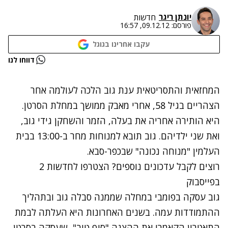
יונתן ריגר
חדשות
פורסם:
09.12.12, 16:57
עקבו אחרינו בגוגל
נתקלנו בבעיה
דווחו לנו
נסה שוב
המחזאית
והתסריטאית ענת גוב הלכה לעולמה אחר
הצהריים בגיל 58, אחרי מאבק ממושך במחלת הסרטן.
היא הותירה אחריה את בעלה, הזמר והשחקן גידי גוב,
ואת שני ילדיהם. גוב תובא למנוחות מחר ב-13:00 בבית
העלמין "מנוחה נכונה" שבכפר-סבא.
רוצים לקבל עדכונים נוספים? הצטרפו לחדשות 2
בפייסבוק
גוב עסקה בפומבי במחלה שממנה סבלה גוב ובתהליך
ההתמודדות עמה. בשנים האחרונות היא העלתה לבמת
התאטרון הקאמרי את ההצגה "סוף טוב", שעסקה בסרטן