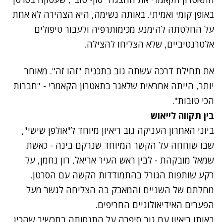
באופן קומי ואמיתי. באותה נשימה, היא הצהירה לא אחת
על החלטתה להימנע מכימותרפיה ולעבור טיפולים
אלטרנטיביים, שלא הצליחו להצילה.
את תחילת דרכה עשתה גוב בתכנית "זהו זה". מאוחר
יותר, הייתה אחראית שלאגר בתאטרון הקאמרי - "חברות
הכי טובות".
בין תקווה לייאוש
נתקלנו בבעיה
ביוני האחרון העניקה גוב
ריאיון מיוחד ל"אולפן שישי"
,
נסה שוב
שבו שוחחה על הקשר המיוחד שנרקם בינה - כאשת
שמאל מובקהת - לבין ראש העיר אריאל, רון נחמן, על
רקע שותפות הגורל בהתמודדות הקשה עם הסרטן.
מחלתם של השניים והמאבק בה הצליחה לגשר מעל
הפערים האידיאולוגיים החריפים.
באותו ריאיון עם גוב סיפרה על התנסותה בתכשיר שהכין