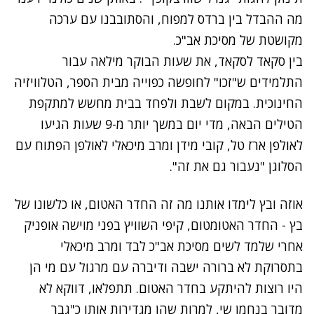
מה ההבדל בין ברדס למפוח, והסתובבנו עם ערכה
מקושטת של מסיכת אב"כ.
בין סקאד לסקאד, את שעות הבוקר מילאה עבור
התלמידים ש"זכו" לחופשה כפוייה מבית הספר,
הטלוויזיה
החינוכית
. במקום לשבת ולפחד בבית מחשש למתקפת
הטילים הבאה, מדי יום במשך יותר מ-9 שעות הגיעו
לאולפן ארז טל, קובי מידן ומרב מיכאלי לאולפן הפתוח עם
הסלוגן "נעבור גם את זה".
אוזה ובץ לימדו אותנו מה זה החדר האטום, או כלשונו של
בץ - החדר האטומטום, קיפי השוויץ בפני מוישה אופניק
אחרי שלמד לשים מסיכת אב"כ לבד ומרב מיכאלי
בתסרוקת לא ברורה ישבה ודיברה עם מרגול עם מי הן
היו רוצות להיתקע בחדר האטום. תתפלאו, דווקא לא
מדובר בנחמן שי, למרות שהן מגדירות אותו כ"גבר