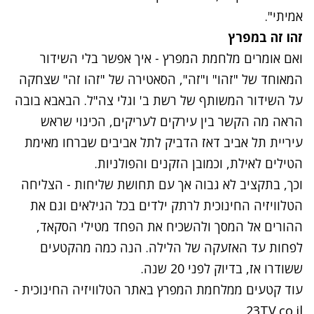
אמיתי".
זהו זה במפרץ
נתקלנו בבעיה
ואם אומרים מלחמת המפרץ - איך אפשר בלי השידור
נסה שוב
המאוחד של "זהו" ו"זה", הסאטירה של "זהו זה" שצחקה
על השידור המשותף של רשת ב' וגלי צה"ל. הבאבא בובה
הראה מה הקשר בין עירקים לעריקים, הכינוי שראש
עיריית תל אביב דאז הדביק לתל אביבים שברחו מאימת
הטילים לאילת, וכמובן הזקנים והפולניות.
וכך, בתקציב לא גבוה אך עם תחושת שליחות - הצליחה
הטלוויזיה החינוכית לרתק ילדים בכל הגילאים וגם את
ההורים אל המסך ולהשכיח את הפחד מטילי הסקאד,
לפחות עד האזעקה של הלילה. הנה כמה מהקטעים
ששודרו אז, בדיוק לפני 20 שנה.
עוד קטעים ממלחמת המפרץ באתר הטלוויזיה החינוכית -
23TV.co.il