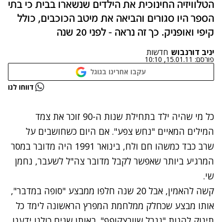
הטלוויזיה החינוכית את הילדים שנשארו בבית כי בתי
הספר היו סגורים והביאה את מיטב הכוכבים, כולל
קיפי ואופניק. כך זה נראה - לפני 20 שנה
יניב דורנבוש
חדשות
פורסם:
15.01.11, 10:10
עקבו אחרינו בגוגל
נתקלנו בבעיה
דווחו לנו
נסה שוב
כל מי שהיה ילד בתחילת שנות ה-90 זוכר את צמד
המילים המאיים "נחש צפע". אם היום כשחושבים על
שרב כבד כמשהו חם ולח, בינואר 1991 היה מדובר במסר
המרגיע ביותר שאפשר לקבל מדובר צה"ל לשעבר, נחמן
שי.
קשה להאמין, אבל 20 שנה חלפו ממבצע "סופה במדבר",
אותו מבצע שכחלק ממלחמת המפרץ הראשונה לימד כל
תינוק להגות "גנרל שוורצקופף". באותן שנים כולנו ידענו