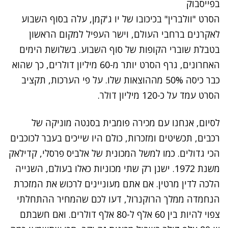
בפייסבוק
הסרט "וולברין" בכיכובו של יו ג'קמן, עלה בסוף השבוע
לאקרנים ברחבי העולם, וישר העפיל למקום הראשון
בטבלת שוברי הקופות של סוף השבוע. בשלושת הימים
האחרונים, גרף הסרט יותר מ-60 מיליון דולרים, כך שהוא
כבר כיסה 50% מההוצאות שלו. על פי הערכות, תקציב
הסרט עמד על כ-120 מיליון דולר.
לסיום, אנחנו עם מכירה פומבית בסנטה מוניקה של
רכבים, תכשיטים ומזכרות, כולם היו שייכים בעבר לכוכבים
הכי גדולים. כמו למשל המכונית של אלביס פרסלי, קדילאק
משנת 1972. ישנן רק שתי מכוניות כאלו בעולם, השנייה
הלכה לדין מרטין. אם אתם מעוניינים לרכוש את המזכרת
הנחמדה ממלך הרוקנרול, דעו לכם שהמחיר ההתחלתי
צפוי להיות בין 60 אלף ל-80 אלף דולרים. ואם חשבתם