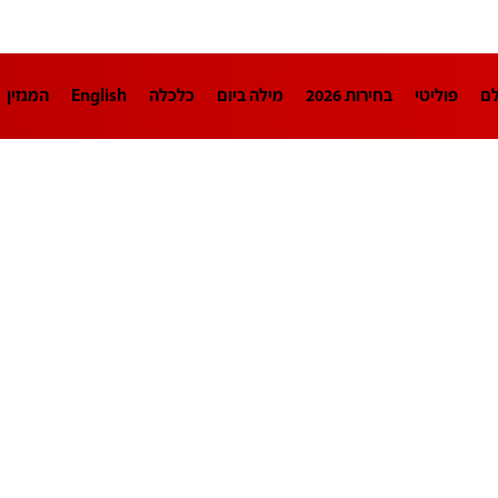
לם
פוליטי
בחירות 2026
מילה ביום
כלכלה
English
המגזין
חינוך
צרכנות
עיצוב ונדל"ן
TECH12
ספורט
פרשנות
בריאו
DA
תוכניות
דרושים חדשות 12
business