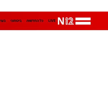
LIVE
כל החדשות
ביטחוני
בעו
LifeStyle
מדיני
בארץ
פלילי
הפודקאסטים
נוסבאום מקליד
TA