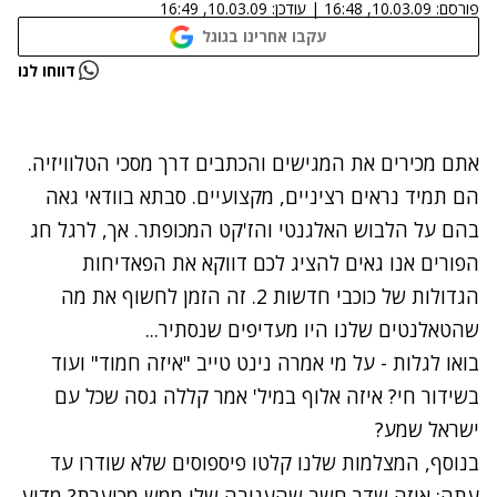
פורסם:
10.03.09, 16:48
|
עודכן:
10.03.09, 16:49
עקבו אחרינו בגוגל
נתקלנו בבעיה
דווחו לנו
נסה שוב
אתם מכירים את המגישים והכתבים דרך מסכי הטלוויזיה.
הם תמיד נראים רציניים, מקצועיים. סבתא בוודאי גאה
בהם על הלבוש האלגנטי והז'קט המכופתר. אך, לרגל חג
הפורים אנו גאים להציג לכם דווקא את הפאדיחות
הגדולות של כוכבי חדשות 2. זה הזמן לחשוף את מה
שהטאלנטים שלנו היו מעדיפים שנסתיר...
בואו לגלות - על מי אמרה נינט טייב "איזה חמוד" ועוד
בשידור חי? איזה אלוף במיל' אמר קללה גסה שכל עם
ישראל שמע?
בנוסף, המצלמות שלנו קלטו פיספוסים שלא שודרו עד
עתה: איזה שדר חשב שהעניבה שלו ממש מכוערת? מדוע