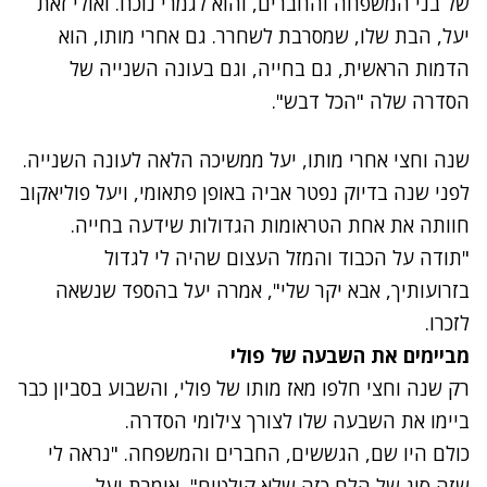
של בני המשפחה והחברים, והוא לגמרי נוכח. ואולי זאת
יעל, הבת שלו, שמסרבת לשחרר. גם אחרי מותו, הוא
הדמות הראשית, גם בחייה, וגם בעונה השנייה של
הסדרה שלה "הכל דבש".
שנה וחצי אחרי מותו, יעל ממשיכה הלאה לעונה השנייה.
לפני שנה בדיוק נפטר אביה באופן פתאומי, ויעל פוליאקוב
חוותה את אחת הטראומות הגדולות שידעה בחייה.
"תודה על הכבוד והמזל העצום שהיה לי לגדול
בזרועותיך, אבא יקר שלי", אמרה יעל בהספד שנשאה
לזכרו.
מביימים את השבעה של פולי
רק שנה וחצי חלפו מאז מותו של פולי, והשבוע בסביון כבר
ביימו את השבעה שלו לצורך צילומי הסדרה.
כולם היו שם, הגששים, החברים והמשפחה. "נראה לי
שזה סוג של הלם כזה שלא קולטים", אומרת יעל