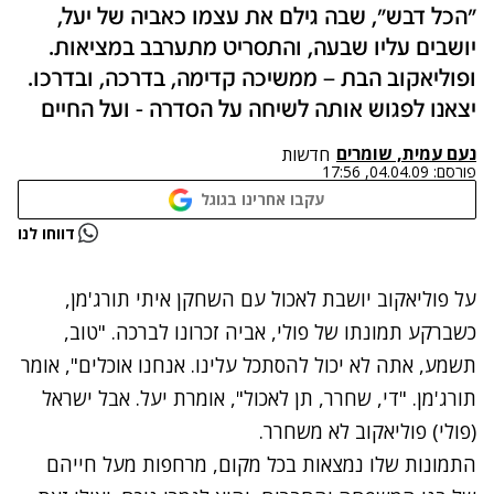
"הכל דבש", שבה גילם את עצמו כאביה של יעל,
יושבים עליו שבעה, והתסריט מתערבב במציאות.
ופוליאקוב הבת – ממשיכה קדימה, בדרכה, ובדרכו.
יצאנו לפגוש אותה לשיחה על הסדרה - ועל החיים
נעם עמית, שומרים
חדשות
פורסם:
04.04.09, 17:56
עקבו אחרינו בגוגל
נתקלנו בבעיה
דווחו לנו
נסה שוב
על פוליאקוב יושבת לאכול עם השחקן איתי תורג'מן,
כשברקע תמונתו של פולי, אביה זכרונו לברכה. "טוב,
תשמע, אתה לא יכול להסתכל עלינו. אנחנו אוכלים", אומר
תורג'מן. "די, שחרר, תן לאכול", אומרת יעל. אבל ישראל
(פולי) פוליאקוב לא משחרר.
התמונות שלו נמצאות בכל מקום, מרחפות מעל חייהם