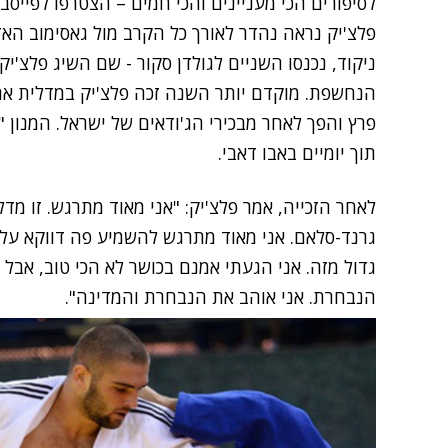
לסיפורים הכי מעניינים והכי חמים – הצטרפו לפייסב
פלצ'יק נראה נהדר לאורך כל הקרב מול גאסימוב האז
ניקוד, נכנסו השניים לגולדן סקור - שם השיג פלצ'יק
הנחשפת. מוקדם יותר השנה זכה פלצ'יק במדלית אר
פרץ והפך לאחר מבכירי הג'ודאים של ישראל. המנון 
תוך יומיים באבו דאבי.
לאחר הזכייה, אמר פלצ'יק: "אני מאוד מתרגש. זו מד
גרנד-סלאם. אני מאוד מתרגש להשמיע פה דווקא על א
גדול מזה. אני הגעתי אמנם בכושר לא הכי טוב, אבל 
הנבחרת. אני אוהב את הנבחרת והמדינה".