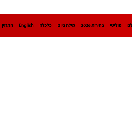
לם
פוליטי
בחירות 2026
מילה ביום
כלכלה
English
המגזין
חינוך
צרכנות
עיצוב ונדל"ן
TECH12
ספורט
פרשנות
בריאו
DA
תוכניות
דרושים חדשות 12
business