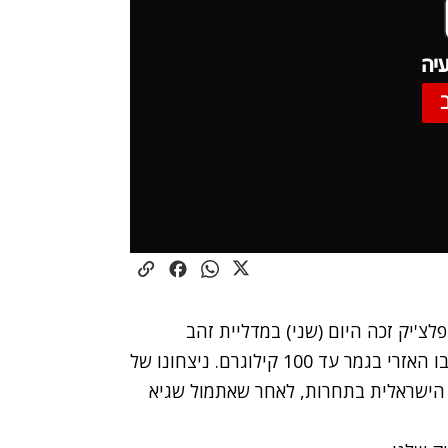
יה
לצ'יק זכה היום (שני) במדליית זהב
בתחרות הגרנד פרי באבו דאבי, לאחר שניצח את יריבו האזרי בגמר עד 100 קילוגרם. ניצחונו של
ישראלית בתחרות
, לאחר שאתמול שגיא