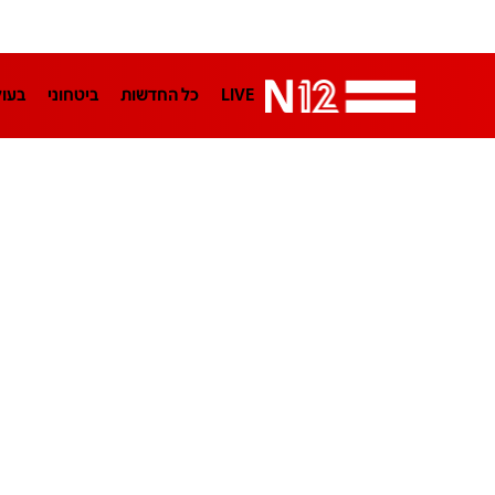
LIVE
כל החדשות
ביטחוני
בעו
LifeStyle
מדיני
בארץ
פלילי
הפודקאסטים
נוסבאום מקליד
TA