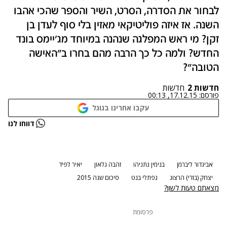
לבחור את הסדרה, הסרט, השיר והספר שהכי אהבו
השנה. אז איזה פוליטיקאי מאזין בלי סוף לעדן בן
זקן? מי ראש המפלגה שנהנה במיוחד מג'יימס בונד
החדש? ולמה כל כך הרבה מהם בחרו ב"האישה
הטובה"?
חדשות 2
חדשות
פורסם:
17.12.15, 00:13
עקבו אחרינו בגוגל
נתקלנו בבעיה
דווחו לנו
נסה שוב
אביגדור ליברמן
בנימין נתניהו
זהבה גלאון
יאיר לפיד
יצחק (בוז'י) הרצוג
נפתלי בנט
סיכום שנה 2015
מצאתם טעות לשון?
פרסומת