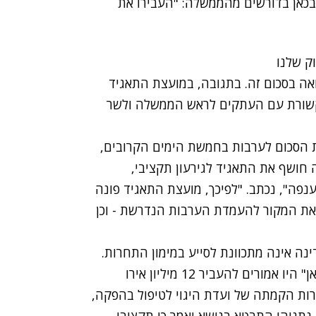
האירוויזיון, בכאן בדורשים מהממשלה: "העבירו את
וק שלנו
ה בסכום זה. בתגובה, במועצת התאגיד
תקשורת עם העתקים לראש הממשלה ולשר
 הסכום לערבות בחמשת הימים הקרובים,
חושף את התאגיד לגירעון תקציבי,
ענפה", נכתב. "לפיכך, מועצת התאגיד פונה
את המקור להעמדת הערבות הנדרשת - וכן
ה אינה מתכוונת לסייע במימון התחרות.
עלותו של האירוויזיון מוערכת בכ-35 מיליון אירו, וב"כאן" היו אמורים להעביר 12 מיליון אירו
מרות הקמתה של ועדת היגוי לטיפול בהפקה,
תניהו התבטא בנושא ואמר כי תקציבו