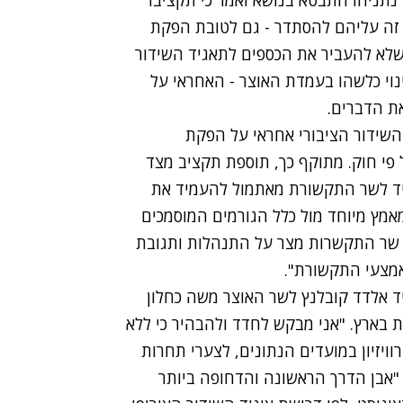
ן שקל בשנה, ועם זה עליהם להסתדר - גם לטובת הפקת
א להעביר את הכספים לתאגיד השידור
וי כלשהו בעמדת האוצר - האחראי על
את הדברים.
שידור הציבורי אחראי על הפקת
 פי חוק. מתוקף כך, תוספת תקציב מצד
יד לשר התקשורת מאתמול להעמיד את
בסך 12 מיליון יורו עד ה1.8 נעשה מאמץ מיוחד מול כלל הגורמים המוסמכים
 שר התקשרות מצר על התנהלות ותגובת
אמצעי התקשורת".
ד אלדד קובלנץ לשר האוצר משה כחלון
 בארץ. "אני מבקש לחדד ולהבהיר כי ללא
ויזיון במועדים הנתונים, לצערי תחרות
. "אבן הדרך הראשונה והדחופה ביותר