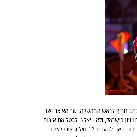
כתב חריף לראש הממשלה, שר האוצר ושר
ון בישראל, ולא - יאלצו לבטל את אירוח
התחרות. בעוד פחות משבוע חייב תאגיד השידור הציבור "כאן" להעביר 12 מיליון אירו לאיגוד