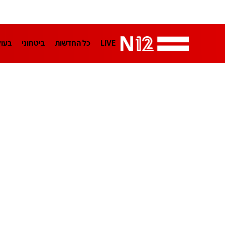
LIVE
כל החדשות
ביטחוני
בעו
LifeStyle
מדיני
בארץ
פלילי
הפודקאסטים
נוסבאום מקליד
TA