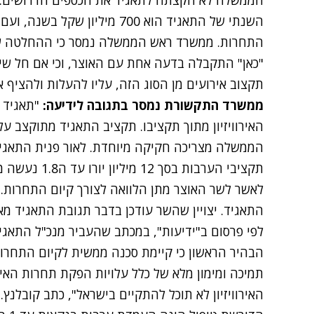
השנתי של התאגיד הוא 700 מיליו
התחרות. ממשרד ראש הממשלה נמסר כי ההחלטה של
"כאן" התקבלה בדעה אחת עם האוצר, וכי אם חל שינ
תקצוב אירועים מן הסוג הזה, עליו להעלות ולהציף 
ממשרד התקשורת נמסר בתגובה לידיעה:
"תאגיד ה
האירוויזיון מתוך תקציבו. תקציב התאגיד מתוקצב על
הממשלה מצריכה חקיקה מיוחדת. לאור פנית התאג
תקציבי הערבות 
לאשר לשר האוצר מתן הלוואה לצורך קיום התחרות.
התאגיד. יצויין שהשר עודכן בדבר תגובת התאגיד מ
לפי פרסום ב"ידיעות", במכתב שהעביר מנכ"ל התאגי
הבהיר הראשון כי קיימת סכנה ממשית לקיום התחרות
תמיכה ומימון מלא של כלל עלויות הפקת תחרות האירו
האירוויזיון לא תוכל להתקיים בישראל", כתב קובלנץ