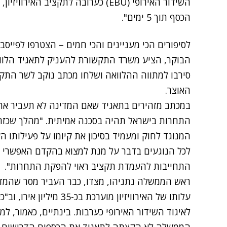
השידור האירופי (EBU) כערובה לתקציב 
הכסף תוך 5 ימים".
לסיפורים הכי מעניינים והכי חמים – הצטרפו לפייסב
הבוקר, הציע משרד התקשורת להעניק לתאגיד הלווא
סירבו למתווה ההלוואה ושלחו מכתב נוקב לשר ה
האוצר.
במכתב מזהירים בתאגיד שאם המדינה לא תעביר את
התחרות בישראל תהיה בסכנה אמיתית. "מהלך שכזה 
המנוגד לחוק ומעמיד בסיכון את קיומו על פעילותו ה
לכל הנוגעים בדבר על מנת למצוא בהקדם האפשרי 
התחייבות להעמדת תקציב ראוי להפקת התחרות".
ראש הממשלה נתניהו, מצדו, כבר העביר מסר שהמדינ
לאיגוד השידור האירופי כערבות. בינתיים, כאמור, ל
הממשלה לא הקצתה לתאגיד את הכספים הדרושים. נ