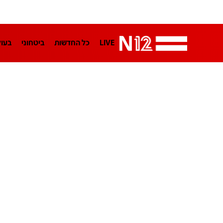
LIVE
כל החדשות
ביטחוני
בעו
LifeStyle
מדיני
בארץ
פלילי
הפודקאסטים
נוסבאום מקליד
TA