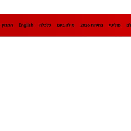
לם
פוליטי
בחירות 2026
מילה ביום
כלכלה
English
המגזין
חינוך
צרכנות
עיצוב ונדל"ן
TECH12
ספורט
פרשנות
בריאו
DA
תוכניות
דרושים חדשות 12
business