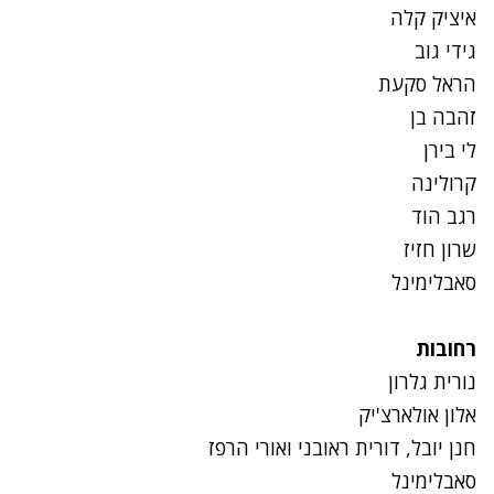
איציק קלה
גידי גוב
הראל סקעת
זהבה בן
לי בירן
קרולינה
רגב הוד
שרון חזיז
סאבלימינל
רחובות
נורית גלרון
אלון אולארצ'יק
חנן יובל, דורית ראובני ואורי הרפז
סאבלימינל