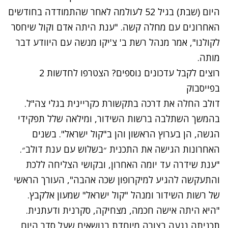
היום (שבת) בגיל 52 לעולמה לאחר שהתמודדה בחודשים
האחרונים עם מחלה קשה. "ענת היתה אדם וקול שיחסר
לקולנו", אמר מנהל רשת ב' צ'יקו מנשה עם היוודע דבר
מותה.
רוצים לקבל עדכונים נוספים? הצטרפו לחדשות 2
בפייסבוק
דולב החלה את דרכה בתקשורת כקריינית בגלי צה"ל.
בהמשך השתלבה ברשות השידור, ומילאה שלל תפקידי
הגשה, הן בערוץ הראשון והן ב"קול ישראל". בשנים
האחרונות הגישה את התכנית ״בשלוש עם ענת דולב״.
"ענת שידרה עד יומה האחרון, ובקושי הצליחה ללכת
והתעקשה להגיע למיקרופון שכה אהבה", העורך הראשי
של רשות השידור ומנהל "קול ישראל" שמעון אלקבץ.
"היא היתה אישה חכמה, מצחיקה, סקרנית ודעתנית.
תכניתה נגעה בצורה מיוחדת בנושאים שעל סדר היום