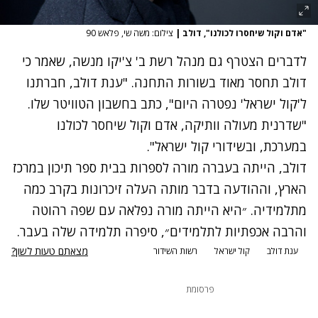
"אדם וקול שיחסרו לכולנו", דולב
|
צילום: משה שי, פלאש 90
לדברים הצטרף גם מנהל רשת ב' צ'יקו מנשה, שאמר כי
דולב תחסר מאוד בשורות התחנה. "ענת דולב, חברתנו
ל'קול ישראל' נפטרה היום", כתב בחשבון הטוויטר שלו.
"שדרנית מעולה וותיקה, אדם וקול שיחסר לכולנו
במערכת, ובשידורי קול ישראל".‎
דולב, הייתה בעברה מורה לספרות בבית ספר תיכון במרכז
הארץ, וההודעה בדבר מותה העלה זיכרונות בקרב כמה
מתלמידיה. ״היא הייתה מורה נפלאה עם שפה רהוטה
והרבה אכפתיות לתלמידים״, סיפרה תלמידה שלה בעבר.
מצאתם טעות לשון?
ענת דולב
קול ישראל
רשות השידור
פרסומת