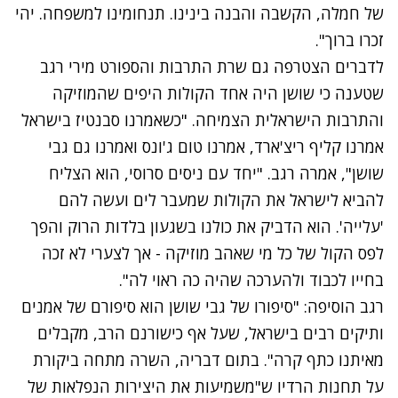
של חמלה, הקשבה והבנה בינינו. תנחומינו למשפחה. יהי
זכרו ברוך".
לדברים הצטרפה גם שרת התרבות והספורט מירי רגב
שטענה כי שושן היה אחד הקולות היפים שהמוזיקה
והתרבות הישראלית הצמיחה. "כשאמרנו סבנטיז בישראל
אמרנו קליף ריצ'ארד, אמרנו טום ג'ונס ואמרנו גם גבי
שושן", אמרה רגב. "יחד עם ניסים סרוסי, הוא הצליח
להביא לישראל את הקולות שמעבר לים ועשה להם
'עלייה'. הוא הדביק את כולנו בשגעון בלדות הרוק והפך
לפס הקול של כל מי שאהב מוזיקה - אך לצערי לא זכה
בחייו לכבוד ולהערכה שהיה כה ראוי לה".
רגב הוסיפה: "סיפורו של גבי שושן הוא סיפורם של אמנים
ותיקים רבים בישראל, שעל אף כישורנם הרב, מקבלים
מאיתנו כתף קרה". בתום דבריה, השרה מתחה ביקורת
על תחנות הרדיו ש"משמיעות את היצירות הנפלאות של