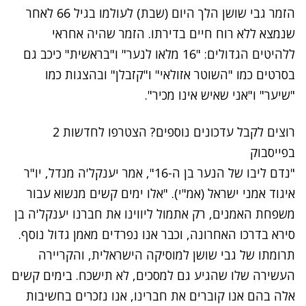
הזמר גבי שושן הלך היום (שבת) לעולמו בגיל 66 לאחר
שנמצא ללא רוח חיים בדירתו. הזמר שהיה אחראי
ללהיטים הגדולים: "16 מלאו לנער" ו"בראשית" כיכב גם
בסרטים כמו "השוטר אזולאי" ו"קזבלן" ובהצגות כמו
"שיער" ו"אני שאיש אינו מכיר".
רוצים לקבל עדכונים נוספים? הצטרפו לחדשות 2
בפייסבוק
"נדם ליבו של הנער בן ה-16", אמר יענקל'ה מנדל, יו"ר
איגוד אמני ישראל (אמ"י). "אלו ימים קשים מנשוא עבור
משפחת האמנים, רק אתמול ליווינו את חברנו יענקל'ה בן
סירא בדרכו האחרונה, וכבר אנו נפרדים מאמן גדול נוסף.
תרומתו של גבי שושן למוסיקה הישראלית, והקריירה
העשירה שלו שהגיע גם למסכים, לא תישכח. בימים קשים
אלה בהם אנו קוברים את חברינו, אנו נזכרים בחשיבות