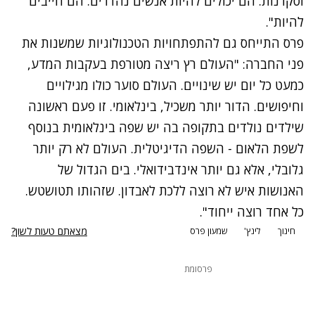
וסקרנות. הם יכולים להיות אנשים נהדרים. הם חייבים
להיות".
פרס התייחס גם להתפתחויות הטכנולוגיות שמשנות את
פני החברה: "העולם רץ ריצה מטורפת בעקבות המדע,
כמעט כל יום יש שינויים. העולם סוער כולו מגילויים
וחיפושים. הדור יותר משכיל, בינלאומי. זו פעם ראשונה
שילדים נולדים בתקופה בה יש שפה בינלאומית בנוסף
לשפת הלאום - השפה הדיגיטלית. העולם לא רק יותר
גלובלי, אלא גם יותר אינדבידואלי. בים הגדול של
האנושות איש לא רוצה ללכת לאבדון. שזהותו תטושטש.
כל אחד רוצה ייחוד".
מצאתם טעות לשון?
חינוך
לינץ'
שמעון פרס
פרסומת