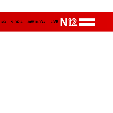
LIVE
כל החדשות
ביטחוני
בעו
LifeStyle
מדיני
בארץ
פלילי
הפודקאסטים
נוסבאום מקליד
TA