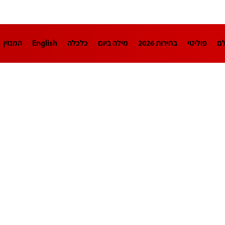
לם
פוליטי
בחירות 2026
מילה ביום
כלכלה
English
המגזין
חינוך
צרכנות
עיצוב ונדל"ן
TECH12
ספורט
פרשנות
בריאו
DA
תוכניות
דרושים חדשות 12
business