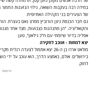
של הרבה אנשים מקונן גזען קטן, וזו מחלה קשה שי
במידה רבה בעקבות השואה, גילוי הגזענות החמור ב
של הצעירים בני הקהילה האתיופית.
גם חבר הכנסת ניצן הורוביץ ממרצ נאם בעצרת. הו
והקואליציה. "הן מתנהגות כצבועות, מצד אחד מגנות
אפליה בדיור שיזמתי עם ח"כ גילאון", טען.
יצא למחות - ועוכב לחקירה
מולאט אררו בן ה-26 יצא אתמול
לצעדה רגלית מקריי
בירושלים. אולם, באמצע הדרך, הוא עוכב על ידי הש
לחוק.
פרסומת