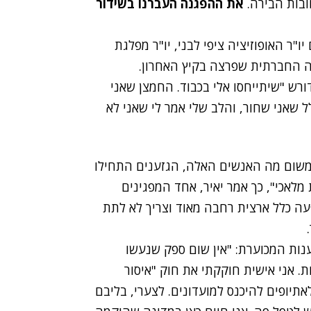
ובות הבירה.
את ההפגנה העברנו בשידור
גם יו"ר האופוזיציה ציפי לבני, יו"ר מפלגת
אה החברתית שפרצה בקיץ האחרון.
ורש "שיתייחסו אלי בכבוד. החמצן שאני
ל שאני שחור, והלב שלי אמר לי שאני לא
 משום מה האנשים האלה, הגזענים התחילו
מלאכי", כך אמר יאיר, אחד המפגינים
פעה כלל ארצית רחבה מאוד וצריך לא לתת
נות המכוערת: "אין שום ספק שנעשו
ות. אני אישית חוקקתי את חוק "איסור
אתיופים להיכנס למועדונים. לצערי, בליבם