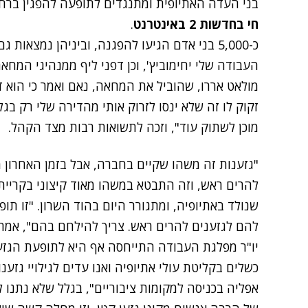
בני העדה האתיופית ומתנגדים לתופעה להפגין ברח
חי בחדשות 2 באינטרנט
.
כ-5,000 בני אדם הגיעו להפגנה, וביניהן נמצאות 
העבודה שלי יחימוביץ', וכן דפני ליף ממנהיגי המח
מולאט אררו, שהוביל את המחאה, נאם ואמר כי הוא ד
זקוק לו זה שלא ינסו לזרוק אותי מהדירה שלי רק בגל
מוכן לשתוק עוד", וזכה לתשואות רבות מצד הקהל.
"גזענות זה משהו שקיים בחברה, אבל בזמן האחרון
להרים ראש, וזה התבטא במשהו מאוד קיצוני בקריית 
שנולד באתיופיה, ומתגורר היום בהוד השרון. "זו תו
להם לגזענים להרים ראש. צריך להילחם בהם", אמר.
יו"ר מפלגת העבודה התייחסה אף היא לתופעת הגזע
כשלים בקליטת עולי אתיופיה ואנו עדים לגילויי גזענ
אפליה בכניסה למקומות ציבוריים", בגלל שלא נתנו ל