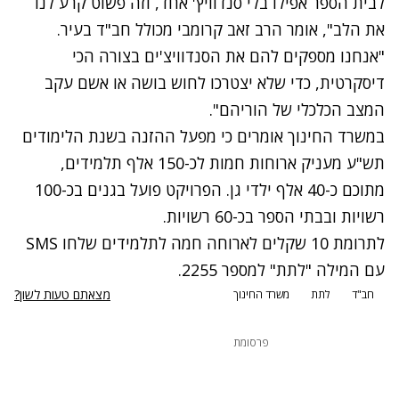
לבית הספר אפילו בלי סנדוויץ' אחד, וזה פשוט קרע לנו
את הלב", אומר הרב זאב קרומבי מכולל חב"ד בעיר.
"אנחנו מספקים להם את הסנדוויצ'ים בצורה הכי
דיסקרטית, כדי שלא יצטרכו לחוש בושה או אשם עקב
המצב הכלכלי של הוריהם".
במשרד החינוך אומרים כי מפעל ההזנה בשנת הלימודים
תש"ע מעניק ארוחות חמות לכ-150 אלף תלמידים,
מתוכם כ-40 אלף ילדי גן. הפרויקט פועל בגנים בכ-100
רשויות ובבתי הספר בכ-60 רשויות.
לתרומת 10 שקלים לארוחה חמה לתלמידים שלחו SMS
עם המילה "לתת" למספר 2255.
מצאתם טעות לשון?
חב"ד
לתת
משרד החינוך
פרסומת