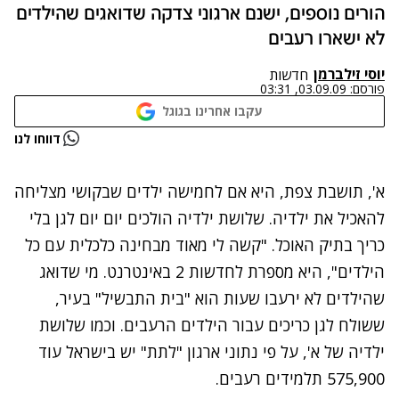
הורים נוספים, ישנם ארגוני צדקה שדואגים שהילדים
לא ישארו רעבים
יוסי זילברמן
חדשות
פורסם:
03.09.09, 03:31
עקבו אחרינו בגוגל
נתקלנו בבעיה
דווחו לנו
נסה שוב
א', תושבת צפת, היא אם לחמישה ילדים שבקושי מצליחה
להאכיל את ילדיה. שלושת ילדיה הולכים יום יום לגן בלי
כריך בתיק האוכל. "קשה לי מאוד מבחינה כלכלית עם כל
הילדים", היא מספרת לחדשות 2 באינטרנט. מי שדואג
שהילדים לא ירעבו שעות הוא "בית התבשיל" בעיר,
ששולח לגן כריכים עבור הילדים הרעבים. וכמו שלושת
ילדיה של א', על פי נתוני ארגון "לתת" יש בישראל עוד
575,900 תלמידים רעבים.