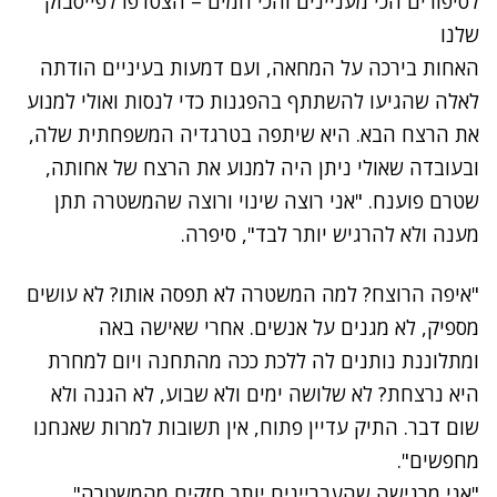
לסיפורים הכי מעניינים והכי חמים – הצטרפו לפייסבוק
שלנו
האחות בירכה על המחאה, ועם דמעות בעיניים הודתה
לאלה שהגיעו להשתתף בהפגנות כדי לנסות ואולי למנוע
את הרצח הבא. היא שיתפה בטרגדיה המשפחתית שלה,
ובעובדה שאולי ניתן היה למנוע את הרצח של אחותה,
שטרם פוענח. "אני רוצה שינוי ורוצה שהמשטרה תתן
מענה ולא להרגיש יותר לבד", סיפרה.
נתקלנו בבעיה
"איפה הרוצח? למה המשטרה לא תפסה אותו? לא עושים
נסה שוב
מספיק, לא מגנים על אנשים. אחרי שאישה באה
ומתלוננת נותנים לה ללכת ככה מהתחנה ויום למחרת
היא נרצחת? לא שלושה ימים ולא שבוע, לא הגנה ולא
שום דבר. התיק עדיין פתוח, אין תשובות למרות שאנחנו
מחפשים".
"אני מרגישה שהעבריינים יותר חזקים מהמשטרה",