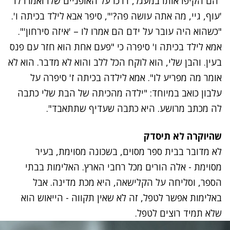
"הם הקיפו אותו במעגל, דרכו על האופניים שלו ואמרו לו
'עוף, גיי, מה אתה עושה פה?'", סיפר אבא לילד בכיתה ו'.
"כשהוא היה עובר על ידם הם אמרו לו – 'איזה סירחון'".
אמא לילד בכיתה ו' סיפרה כי "פעם אחת הוא חזר עם פנס
בעין. והבן שלי, הוא לוקח הכל ללב והוא לא מדבר. הוא לא
אומר מה מפריע לו". אמא לילדה בכיתה ז' סיפרה על
עלבון כואב במיוחד: "ילדה מהכיתה של הבת שלי כתבה
לה מכתב מרושע. היא כתבה שעדיף שתתאבד".
שהיוקרה לא תיסדק
לא מדובר בבית ספר מסוים, בשכונה מסוימת, בעיר
מסוימת - אלה הורים מכל רחבי הארץ. האלימות בבתי
הספר, וסליחה על הקלישאה, היא מכת מדינה. אבל
באלימות אפשר לטפל, זה לא שאין תקווה - הייאוש הוא
שלא תמיד רוצים לטפל.