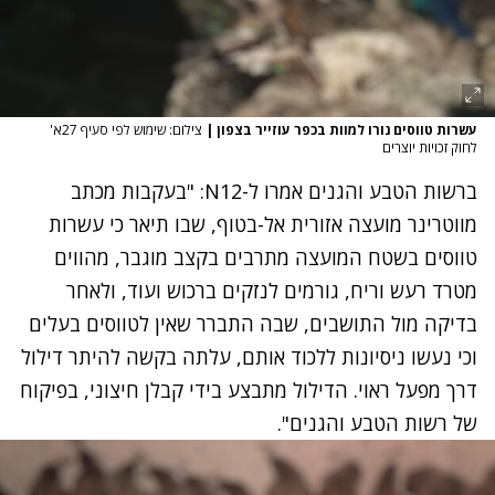
עשרות טווסים נורו למוות בכפר עוזייר בצפון
|
צילום: שימוש לפי סעיף 27א'
לחוק זכויות יוצרים
ברשות הטבע והגנים אמרו ל-N12: "בעקבות מכתב
מווטרינר מועצה אזורית אל-בטוף, שבו תיאר כי עשרות
טווסים בשטח המועצה מתרבים בקצב מוגבר, מהווים
מטרד רעש וריח, גורמים לנזקים ברכוש ועוד, ולאחר
בדיקה מול התושבים, שבה התברר שאין לטווסים בעלים
וכי נעשו ניסיונות ללכוד אותם, עלתה בקשה להיתר דילול
דרך מפעל ראוי. הדילול מתבצע בידי קבלן חיצוני, בפיקוח
של רשות הטבע והגנים".