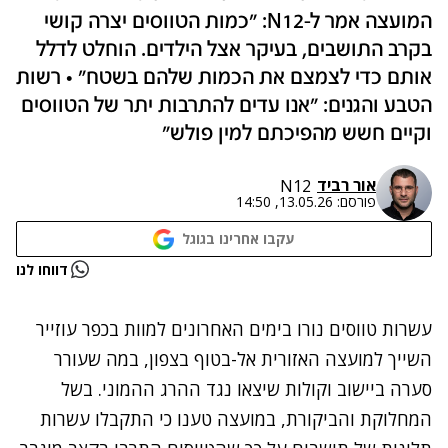
המועצה אמר ל-N12: "כמות הטווסים יצרה קושי
בקרב התושבים, בעיקר אצל הילדים. הוחלט לדלל
אותם כדי לצמצם את הכמות שלהם בשטח" • רשות
הטבע והגנים: "אנו עדים להתרבות יתר של הטווסים
וקיים חשש מהפיכתם למין פולש"
אור רביד
N12
פורסם:
13.05.26, 14:50
עקבו אחרינו בגוגל
נתקלנו בבעיה
דווחו לנו
נסה שוב
עשרות טווסים נורו בימים האחרונים למוות בכפר עוזייר
השייך למועצה האזורית אל-בטוף בצפון, במה שעורר
סערה ביישוב וקולות שיצאו נגד ההרג ההמוני. בשל
המחלוקת והביקורת, במועצה טענו כי התקבלו עשרות