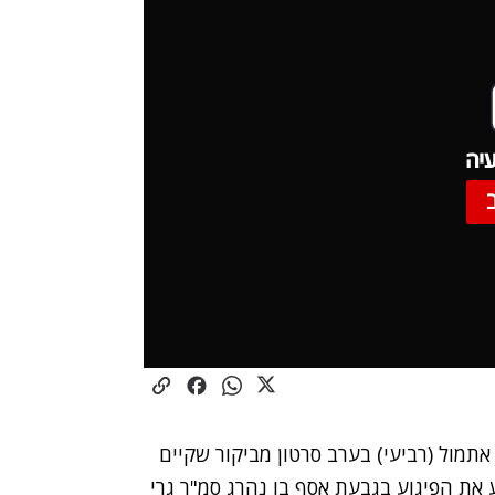
יה
תמול (רביעי) בערב סרטון מביקור שקיים
את הפיגוע בגבעת אסף בו נהרג סמ"ר גרי