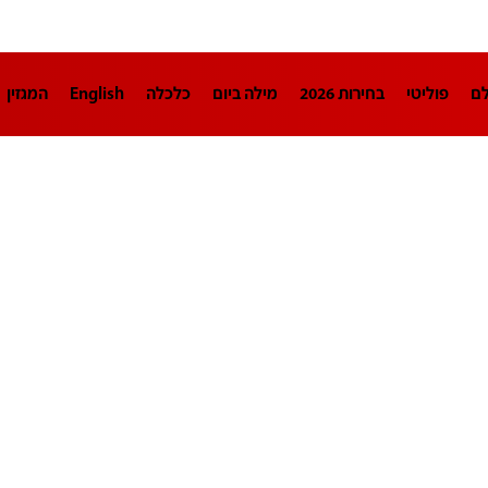
לם
פוליטי
בחירות 2026
מילה ביום
כלכלה
English
המגזין
חינוך
צרכנות
עיצוב ונדל"ן
TECH12
ספורט
פרשנות
בריאו
DA
תוכניות
דרושים חדשות 12
business