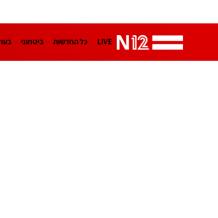
LIVE
כל החדשות
ביטחוני
בעו
LifeStyle
מדיני
בארץ
פלילי
הפודקאסטים
נוסבאום מקליד
TA