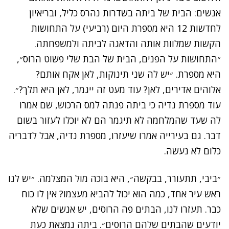
אנשים: הבית של ביתה בשדרות נהרס כליל, ובריאיון
לחדשות 12 היא מספרת היום (רביעי) על התחושות
הקשות שמלוות אותה והדאגה לביתה ולמשפחתה.
״התחושות על הפנים, הבית של הבת שלי פשוט הרוס״,
היא מספרת. ״יש לה שני תינוקות, לאן אקח אותם?
אלוהים אדירים, לאן? עוד מעט זה ייגמר, לאן היא תלך?״.
עוד מספרת נדיה כי ביתה פנתה למס הרכוש, שם אמרו
לה שעד שהמלחמה לא תיגמר הם לא יוכלו לעזור בשום
דבר. גם בעירייה אמרו שיעזרו, מספרת נדיה, אבל לדבריה
כלום לא נעשה.
״ביבי, תתעורר, בבקשה״, היא בוכה מול המצלמה. ״יש לנו
ראש עיר אחד, כמה הוא יכול להביא מעצמו? אין לו כוח
כבר. תעזרו לנו, הבתים פה הרוסים, יש אנשים שלא
יודעים שהבתים שלהם הרוסים״. ביתה נמצאת כעת