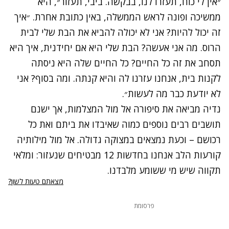
״אין לי כוח, תעזרו לנו, בבקשה. ביבי, תעזור״, היא
ממשיכה ופונה לראש הממשלה, באין כתובת אחרת. ״איך
זה יכול להיות? אני לא יכולה להביא את הבת שלי לבית
הרוס. מה אני אעשה? הבת שלי היא אם יחידנית, איך היא
תסחב את זה כל החיים? כל החיים שלה היא ניסתה
לקנות בית, אנחנו עזרנו לה והיא קנתה. ומה בסוף? אני
לא יודעת כבר מה לעשות״.
נדיה מביאה את סיפורה אל מול המצלמות, אך ישנם
תושבים רבים נוספים כמוה שאיבדו את ביתם ואת כל
רכושם – וכעת נמצאים במצוקה גדולה. אל מול מילותיה
קורעות הלב אנחנו בחדשות 12 מבטיחים שנעזור: ומלאי
תקווה שיש מי ששומע מלבדנו.
מצאתם טעות לשון?
פרסומת