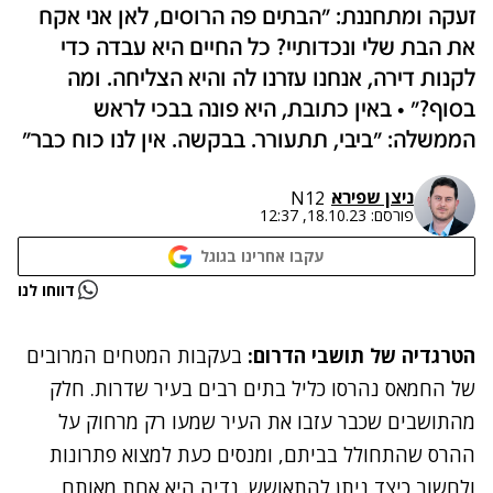
זעקה ומתחננת: ״הבתים פה הרוסים, לאן אני אקח
את הבת שלי ונכדותיי? כל החיים היא עבדה כדי
לקנות דירה, אנחנו עזרנו לה והיא הצליחה. ומה
בסוף?״ • באין כתובת, היא פונה בבכי לראש
הממשלה: ״ביבי, תתעורר. בבקשה. אין לנו כוח כבר״
ניצן שפירא
N12
פורסם:
18.10.23, 12:37
עקבו אחרינו בגוגל
נתקלנו בבעיה
דווחו לנו
נסה שוב
הטרגדיה של תושבי הדרום:
בעקבות המטחים המרובים
של החמאס נהרסו כליל בתים רבים בעיר שדרות. חלק
מהתושבים שכבר עזבו את העיר שמעו רק מרחוק על
ההרס שהתחולל בביתם, ומנסים כעת למצוא פתרונות
ולחשוב כיצד ניתן להתאושש. נדיה היא אחת מאותם