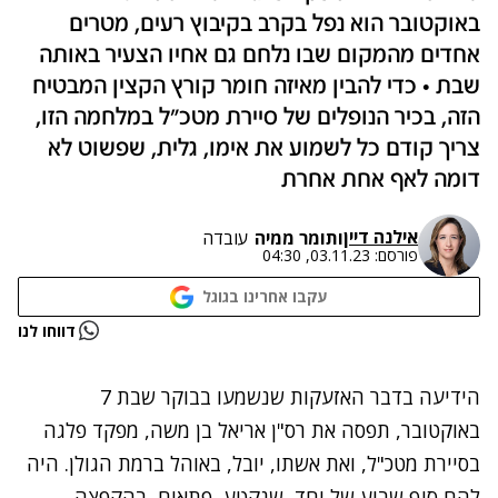
באוקטובר הוא נפל בקרב בקיבוץ רעים, מטרים
אחדים מהמקום שבו נלחם גם אחיו הצעיר באותה
שבת • כדי להבין מאיזה חומר קורץ הקצין המבטיח
הזה, בכיר הנופלים של סיירת מטכ"ל במלחמה הזו,
צריך קודם כל לשמוע את אימו, גלית, שפשוט לא
דומה לאף אחת אחרת
אילנה דיין
ו
תומר ממיה
עובדה
פורסם:
03.11.23, 04:30
עקבו אחרינו בגוגל
נתקלנו בבעיה
דווחו לנו
נסה שוב
הידיעה בדבר האזעקות שנשמעו בבוקר שבת 7
באוקטובר, תפסה את רס"ן אריאל בן משה, מפקד פלגה
בסיירת מטכ"ל, ואת אשתו, יובל, באוהל ברמת הגולן. היה
להם סוף שבוע של יחד, שנקטע, פתאום, בהקפצה