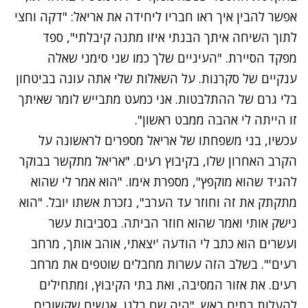
אפשר להבין איך ראו חבריו ליחידה את אריאל: "דקה וחצי
לתוך השיחה איתך הבנתי איזו מתנה קיבלתי", ספד
מפקד הסיירת. "העיניים שלך כמו שני סימני שאלה
ענקיים של סקרנות. על השאלות שלי אתה עונה בביטחון
בלי גרם של ההתלבטות. אני כמעט מתבייש לומר שאיתך
זו הייתה לי אהבה ממבט ראשון".
עכשיו, בני משפחתו של אריאל מספרים לראשונה על
הקרב האחרון שלו, בקיבוץ רעים. "אריאל מתקשר בבוקר
להגיד שהוא מוקפץ", מספרת אימו. "הוא אמר לי שהוא
מתקתק את זה וחוזר עד הערב", נזכרת אשתו יובל. "הוא
נישק אותי ואמר שהוא חוזר הביתה. בסביבות עשר
ועשרים הוא כתב לי הודעה 'יצאתי, אוהב אותך, מרחב
רעים'". בשלב הזה עשרות מחבלים שוטפים את מרחב
רעים. את אזור המסיבה, ואת בתי הקיבוץ, ומתחילים
להעלות בתים באש. "היה שם בלגן, אנשים שקשורים