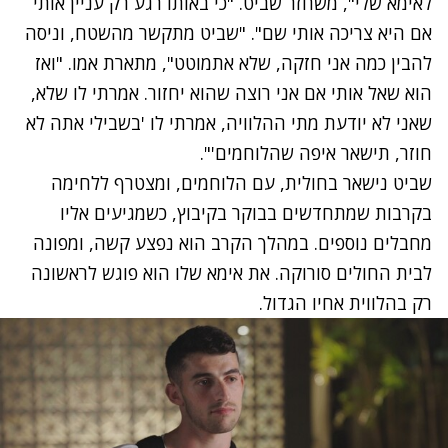
לאימא שלי", משחזר שביט. "כי באותו רגע רק עניין אותי
אם היא צריכה אותי שם". "שביט מתקשר מהשטח, וניסה
להבין כמה אני חזקה, שלא אתמוטט", מתארת אמו. "ואז
הוא שאל אותי אם אני רוצה שהוא יחזור. אמרתי לו שלא,
שאני לא יודעת מתי ההלוויה, אמרתי לו 'בשבילי אתה לא
חוזר, תישאר איפה שהלוחמים'".
שביט נישאר בחולית, עם הלוחמים, ומצטרף ללחימה
בקרבות שמתחדשים בבוקר בקיבוץ, כשמגיעים אליו
מחבלים נוספים. במהלך הקרב הוא נפצע קשה, ומפונה
לבית החולים סורוקה. את אימא שלו הוא פוגש לראשונה
רק בהלווית אחיו הגדול.