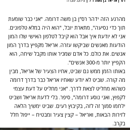
רס"ן אריאל בן משה ז"ל
|
צילום: עובדה
מהרגע הזה ידהר רס"ן בן משה דרומה. "אני כבר שומעת
תוך כדי נסיעה", מתארת יובל, "הוא היה במלא טלפונים.
אני לא יודעת איך אבל הוא קיבל לטלפון האישי שלו המון
הודעות מאנשים שביקשו עזרה. אריאל מקפיץ בדרך המון
אנשים. את כולם. כל אדם שמכיר אותו מקבל שיחה, הוא
הקפיץ יותר מ-300 אנשים".
באותו הזמן ממש גם שביט, אחיו הצעיר של אריאל, מבין
מה קורה. שביט לא יודע שאחיו אריאל כבר בדרך דרומה
כשהוא מחליט לצאת לדרך. "אני מחליט על דעת עצמי
לקפוץ, ואני נוסע דרומה", סיפר. בלי לדעת אריאל ושביט
ילחמו סמוך זה לזה, בקיבוץ רעים. שביט ימשיך הלאה
לזירות הבאות, ואריאל – קצין צעיר ומבטיח – ייפול חלל
בקרב.