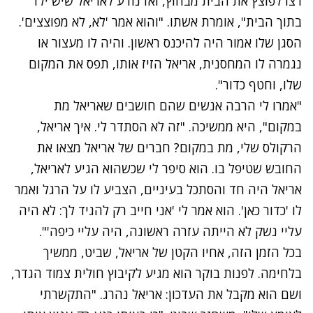
רצו לפוצץ את הבית מבחוץ, ואז נודע לאריאל שיש ילד
בתוך הבית", אומרת אשתו. "והוא אמר 'לא, לא מפוצצים'.
הסגן שלו אמור היה להיכנס ראשון. והיה לו מעצור או
נגמרה לו המחסנית, אריאל הזיז אותו, תפס את המקום
שלו, וחטף כדור".
"אמרו לי הרבה אנשים שהם חושבים שאריאל מת
במקום", היא ממשיכה. "זה לא הסתדר לי. איך אריאל,
הרקולס שלי, מת במקום? חברים של אריאל מצאו את
החובש שטיפל בו. הוא סיפר לי שכשהוא הגיע לאריאל,
אריאל היה חד והסתכל בעיניים, הצביע לו על הרגל ואמר
לו 'כדור כאן'. הוא אמר לי 'אני חייב רק להגיד לך: לא היה
עליי נשק לא הייתה עזרה ראשונה, היה עליי כיפה'".
בכל הזמן הזה, אחיו הקטן של אריאל, שביט, ממשיך
בלחימה. לפנות בוקר הוא מגיע לקיבוץ חולית צמוד הגדר,
ושם הוא מקבל את העדכון: אריאל נהרג. "התקשרתי