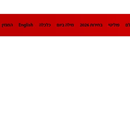
לם
פוליטי
בחירות 2026
מילה ביום
כלכלה
English
המגזין
חינוך
צרכנות
עיצוב ונדל"ן
TECH12
ספורט
פרשנות
בריאו
DA
תוכניות
דרושים חדשות 12
business