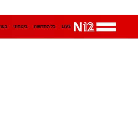
LIVE
כל החדשות
ביטחוני
בעו
LifeStyle
מדיני
בארץ
פלילי
הפודקאסטים
נוסבאום מקליד
TA