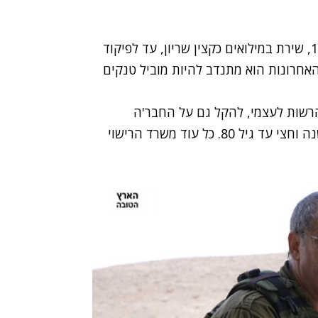
משה (מוסה) פלד השתחרר משירות קבע בשנת 1966, שירת במילואים כקצין שריון, עד לפיקוד
ים כאלוף משנה. אבל ב-31 השנים האחרונות הוא מתנדב להיות מוביל טנקים
ויכול להרשות לעצמי, להקל גם על החבר'ה
האחרים הצעירים", סיפר מוסה. "יש לי לפחות עוד שנה וחצי עד גיל 80. כל עוד משרד הרישוי