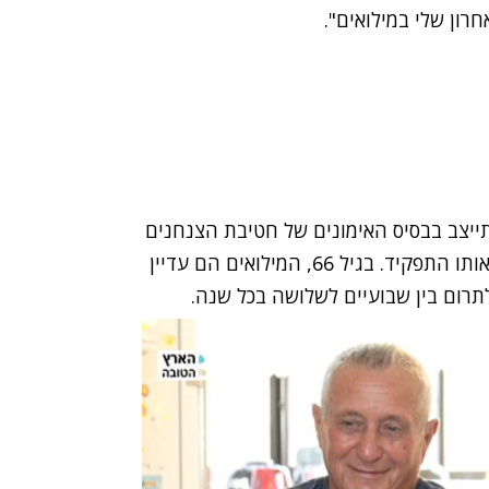
רון שלי במילואים".
 50 שנה במילואים, מתייצב בבסיס האימונים של חטיבת הצנחנים
לאימון ירי תקופתי. הוא הוכשר כצלף ומאז ממלא את אותו התפקיד. בגיל 66, המילואים הם עדיין
תרום בין שבועיים לשלושה בכל שנה.