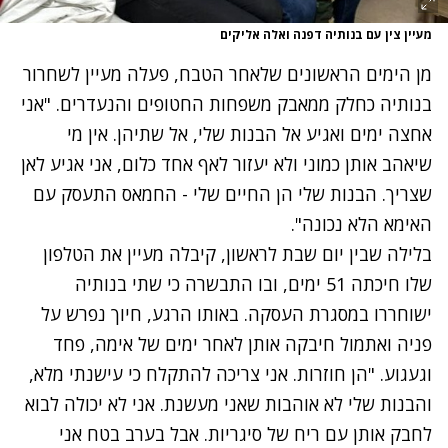
מעיין צין עם בנותיה דפנה ואלה אליקים
מן הימים הראשונים שלאחר הטבח, פעלה מעיין לשחרור
בנותיה כחלק ממאבק משפחות החטופים והנעדרים.
"אני
אחצה ימים ואגיע אל הבנות שלי, אל שתיהן. אין מי
שיאהב אותן כמוני ולא יעזור לאף אחד כלום, אני אגיע לאן
שצריך. הבנות שלי הן החיים שלי - החמאס התעסק עם
האימא הלא נכונה".
נתקלנו בבעיה
נתקלנו בבעיה
בלילה שבין יום שבת לראשון, קיבלה מעיין את הטלפון
נסה שוב
נסה שוב
שלו חיכתה 51 ימים, ובו התבשרה כי שתי בנותיה
ישוחררו במסגרת העסקה. באותו הרגע, חיוך נפרש על
פניה ואתמול חיבקה אותן לאחר ימים של אימה, פחד
וגעגוע.
"הן חוזרות. אני צריכה להתקלח כי עישנתי מלא,
והבנות שלי לא אוהבות שאני מעשנת. אני לא יכולה לבוא
לחבק אותן עם ריח של סיגריות. אבל בערב בטח אני