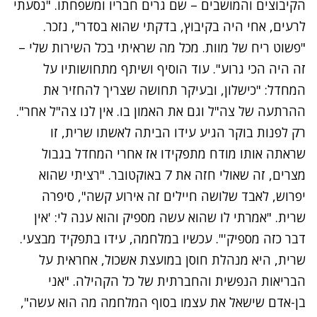
הקיבוצים והמושבים – שם גרים חבריו ומשפחתו. "נסעתי
לרעים, אחי היה בקיבוץ, בדקתי שהוא בסדר", נזכר.
"פשוט ריח של מוות. מכל מה שראיתי בכל השירות שלי –
זה היה הכי גרוע". עוד הוסיף ושיתף מתחושותיו על
המחדל: "כישלון, ובעיקר תחושה שצריך להחזיר את
ההרתעה של צה"ל וגם את האמון בו. אין לנו צה"ל אחר".
רק לפנות בוקר הגיע עידו הביתה לאשתו שרית, זו
שראתה אותו מודח מתפקידו אז אחרי המחדל בגבול
מצרים, זה שאולי חזה את 7 באוקטובר. "רציתי שהוא
יפרוש, לאבד שלושה חיילים זה אירוע קשה", סיפרה
שרית. "אמרתי לו שהוא עשה מספיק והוא ענה לי: 'אין
דבר כזה מספיק'". עכשיו במלחמה, עידו בתפקיד מבצעי.
שרית, היא מנהלת חוסן במועצת אשכול, אחראית על
הבריאות הנפשית והחברתית של כל הקהילה. "אני
בן-אדם שישאל את עצמו בסוף המלחמה מה הוא עשה",