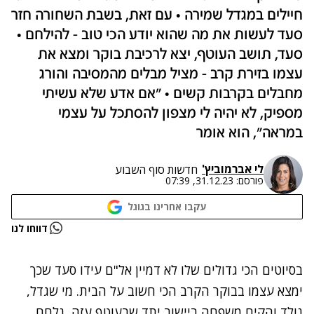
חיילים במגדל שמירה • עם זאת, בשבת השחורה חזר
סעד לעשות את מה שהוא יודע הכי טוב - להילחם •
סעד, תושב העוטף, יצא לרכיבת בוקר ומצא את
עצמו בזירת קרב - מציל מבלים מהמסיבה והורג
מחבלים בקרבות קשים • "אם אדע שלא עשיתי
מספיק, לא יהיה לי מצפון להסתכל על עצמי
במראה", הוא אומר
לי אברמוביץ'
חדשות סוף השבוע
פורסם:
31.12.23, 07:39
עקבו אחרינו בגוגל
נתקלנו בבעיה
דווחו לנו
נסה שוב
בסיוטים הכי גדולים שלו לא דמיין אל"ם עידו סעד שכך
ימצא עצמו בבוקר הקרב הכי חשוב על הבית. מי שגדל,
נולד והקים משפחה ביישוב יתד שבעוטף עזה, נלחם