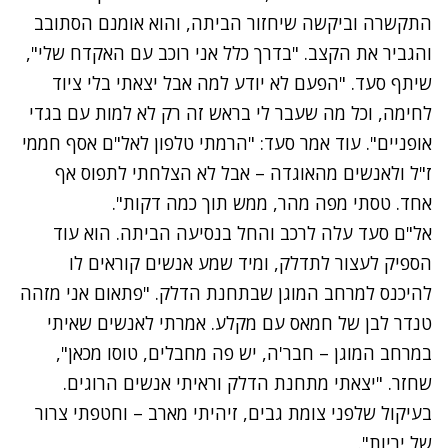
התקשרה וביקשה שיחזור הביתה, והוא אומנם הסתובב
והגביר את הקצב. "בדרך כלל אני רוכב עם האקדח שלי",
שיתף סעד. "הפעם לא יודע למה אבל יצאתי בלי ציוד
לחימה, וכל מה שעבר לי בראש זה רק לא למות עם בגדי
אופניים". עוד אמר סעד: "הרמתי טלפון לאל"ם אסף חממי
ז"ל ולאנשים מהאוגדה – אבל לא הצלחתי לתפוס אף
אחד. טסתי מפה מהר, ממש תוך כמה דקות".
אל"ם סעד עלה לרכב והחל בנסיעה הביתה. הוא עוד
הספיק לעצור לתדלק, ומיד שמע אנשים קוראים לו
להיכנס למרחב המוגן שבתחנת הדלק. "פתאום אני מזהה
טנדר לבן של חמאס עם מקלע. אמרתי לאנשים שאיתי
במרחב המוגן – חבר'ה, יש פה מחבלים, טוסו מכאן",
שחזר. "יצאתי מתחנת הדלק וראיתי אנשים הרוגים.
בעיקול שלפני צומת גבים, זיהיתי מארב – וחטפתי צרור
של יריות".