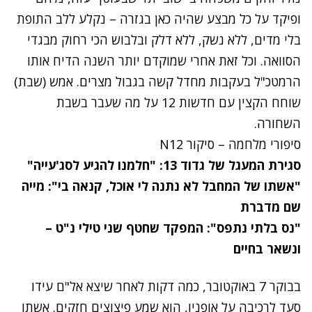
ופיקד על כל מבצע שהיה כאן בגזרה – נקלע ללב התופת
בלי מדים, ללא נשק, ללא דלק ובלבוש הכי רחוק מבגדי
הסוואה. וכל זאת אחרי שמוקדם יותר השנה הדיח אותו
הרמטכ"ל בעקבות מחדל קשה בגבול מצרים. אמש (שבת)
שוחח הקצין עם חדשות 12 על מה שעבר בשבת
השחורה.
סיפורי מלחמה – סיקור N12
סגירת המעגל של גדוד 13: "חלמנו להגיע לסג'עייה"
"אשתו של המחבל לא נתנה לי אוכל, קנאה בי": מייה
שם מדברת
"נס בלתי נתפס": המפקד שחטף שני טילי נ"ט –
ונשאר בחיים
בבוקר 7 באוקטובר, כמה דקות לאחר שיצא אל"ם עידו
סעד לרכיבה על אופניו, הוא שמע פיצוצים חזקים. אשתו