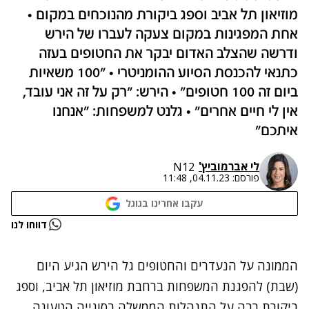
מוזיאון תל אביב וספג ביקורת מהנוכחים במקום •
אחת המפגינות במקום צעקה לעברו של הירש
ודרשה שהצלב האדום יבקר את החטופים בעזה
כתנאי להכנסת הסיוע ההומניטרי • "100 משאיות
ביום זה 100 חטופים" • הירש: "רק על זה אני עובד,
אין לי חיים אחרים" • גלנט למשפחות: "אנחנו
איתכם"
לי אברמוביץ'
N12
פורסם:
04.11.23, 11:48
עקבו אחרינו בגוגל
נתקלנו בבעיה
דווחו לנו
נסה שוב
הממונה על הנעדרים והחטופים גל הירש הגיע היום
(שבת) להפגנת המשפחות ברחבת מוזיאון תל אביב, וספג
ביקורת רבה על התנהלות הממשלה בסוגייה הטעונה,