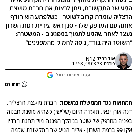
בתיעוד התקרית מחוץ לתחנת הרדיו אקו 99 אליה
הגיע שר התקשורת, ניתן לראות את חברת מועצת
הרצליה עומדת קרוב לשוטר - כשלפתע הוא הודף
אותה עם המרפק שלו • סגן ראש עיריית רמת השרון
נעצר לאחר שהגיע לתמוך במפגינים • המשטרה:
"השוטר היה בודד, ניסה לחמוק מהמפגינים"
אור רביד
N12
פורסם:
08.08.23, 17:58
עקבו אחרינו בגוגל
נתקלנו בבעיה
דווחו לנו
נסה שוב
המחאות נגד הממשלה נמשכות
: חברת מועצת הרצליה,
דנה אורן ינאי, תועדה היום (שלישי) כשהיא סופגת חבטה
בפניה ממרפק של שוטר במהלך הפגנה מול תחנת הרדיו
אקו 99 ברמת השרון - אליה הגיע שר התקשורת שלמה