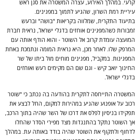
קרעי. במהלך האירוע, עצרה המשטרה את סגן ראש
עיריית רמת השרון, שהגיע לתמוך במפגינים.
בתיעוד התקרית, שמלווה בקריאות "בושה" וברעש
זמבורות כשהמפגינים אוחזים בדגלי ישראל, נראית חברת
המועצה עומדת קרוב אל השוטר - והוא הודף אותה עם
המרפק שלו. לאחר מכן, היא נראית המומה ונתמכת באחת
המפגינות. במקביל, מפגינים מוחים מול ביתו של שר
החינוך יואב קיש - וגם שם הם מקימים רעש ואוחזים
בדגלי ישראל.
המשטרה התייחסה לתקרית בהודעה בה נכתב כי "שוטר
רכוב על אופנוע שהגיע במהירות למקום, החל לבצע את
תפקידו בניסיון לפלס את דרכו של השר שהיה בתוך הרכב,
אך השוטר נתקל בהתנגדות מצד מפירי הסדר שהחלו
לדחוף ולתקוף את השוטר שהיה בודד באותה עת. במהלך