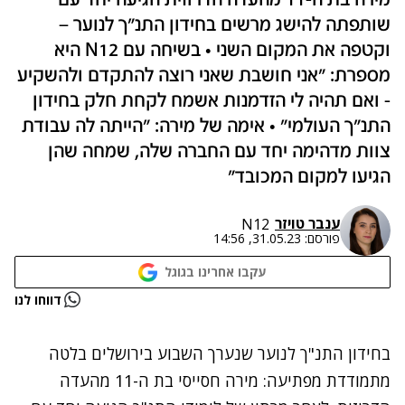
מירה בת ה-11 מהעדה הדרוזית הגיעה יחד עם
שותפתה להישג מרשים בחידון התנ״ך לנוער –
וקטפה את המקום השני • בשיחה עם N12 היא
מספרת: ״אני חושבת שאני רוצה להתקדם ולהשקיע
- ואם תהיה לי הזדמנות אשמח לקחת חלק בחידון
התנ"ך העולמי״ • אימה של מירה: ״הייתה לה עבודת
צוות מדהימה יחד עם החברה שלה, שמחה שהן
הגיעו למקום המכובד״
ענבר טויזר
N12
פורסם:
31.05.23, 14:56
עקבו אחרינו בגוגל
נתקלנו בבעיה
דווחו לנו
נסה שוב
בחידון התנ"ך לנוער שנערך השבוע בירושלים בלטה
מתמודדת מפתיעה: מירה חסייסי בת ה-11 מהעדה