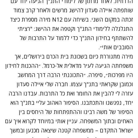
הדרוזית. לאחר מרתון של לימודי התנ"ך הגיעה יחד עם
שותפתה איילה סעדון להישג מרשים ולאחר קרב צמוד
זכתה במקום השני. בשיחה עם N12 מירה מספרת כיצד
התגלגלה ללימודי התנ"ך וקטפה את ההישג: "רציתי
להשתתף בחידון התנ"ך כדי ללמוד על התרבות של
הסובבים אותי״.
מירה מתגוררת כיום בשכונת בית הכרם בירושלים, אך
משפחתה הגיעה לעיר מדאלית אל-כרמל. ״ההכנות לחידון
היו מפרכות״, סיפרה. ״התכוננתי הרבה דרך המחשב
וכמובן שקראתי בתנ"ך עצמו. חברה שלי איילה סעדון
עזרה לי להבין את החומר ואת כל התרבות. עבדנו הרבה
יחד, נפגשנו והתכתבנו. הסיפור האהוב עליי בתנ"ך הוא
הסיפור של משה רבינו וההתפתחות של היחסים בין
האחים ובתוך המשפחה. עניין אותי במיוחד לקרוא איך עם
ישראל התקדם – ממשפחה קטנה שיצאה מכנען ובמשך