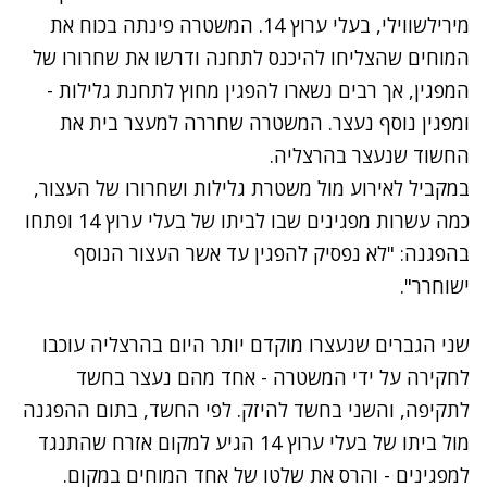
מירילשווילי, בעלי ערוץ 14. המשטרה פינתה בכוח את
המוחים שהצליחו להיכנס לתחנה ודרשו את שחרורו של
המפגין, אך רבים נשארו להפגין מחוץ לתחנת גלילות -
ומפגין נוסף נעצר. המשטרה שחררה למעצר בית את
החשוד שנעצר בהרצליה.
במקביל לאירוע מול משטרת גלילות ושחרורו של העצור,
כמה עשרות מפגינים שבו לביתו של בעלי ערוץ 14 ופתחו
בהפגנה: "לא נפסיק להפגין עד אשר העצור הנוסף
ישוחרר".
נתקלנו בבעיה
שני הגברים שנעצרו מוקדם יותר היום בהרצליה עוכבו
נסה שוב
לחקירה על ידי המשטרה - אחד מהם נעצר בחשד
לתקיפה, והשני בחשד להיזק. לפי החשד, בתום ההפגנה
מול ביתו של בעלי ערוץ 14 הגיע למקום אזרח שהתנגד
למפגינים - והרס את שלטו של אחד המוחים במקום.