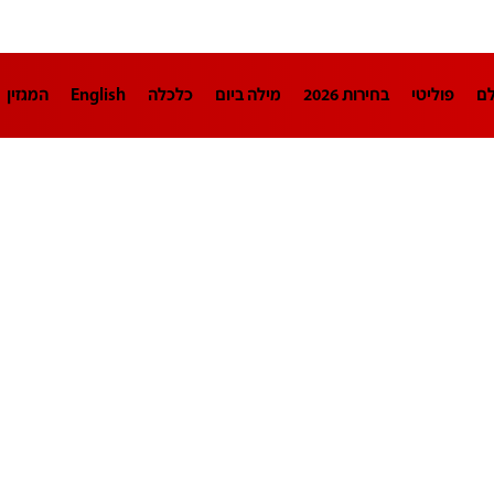
לם
פוליטי
בחירות 2026
מילה ביום
כלכלה
English
המגזין
חינוך
צרכנות
עיצוב ונדל"ן
TECH12
ספורט
פרשנות
בריאו
DA
תוכניות
דרושים חדשות 12
business