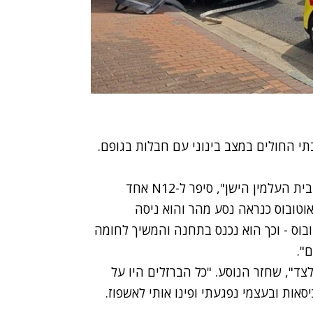
ות ה-40 לחייהם, פונו לבתי החולים במצב בינוני עם חבלות בגופם.
"היה אוטו שעומד על נתיב התחבורה הציבורית מול בית העלמין הישן", סיפר ל-N12 אחד
וטובוס כנראה נסע מהר והוא ניסה
בוס - וכך הוא נכנס בתחנה והמשיך לחומה
".
צד", שחזר הנוסע. "כל הברזלים היו על
אות ובעצמי נפגעתי ופינו אותי לאשפוז.