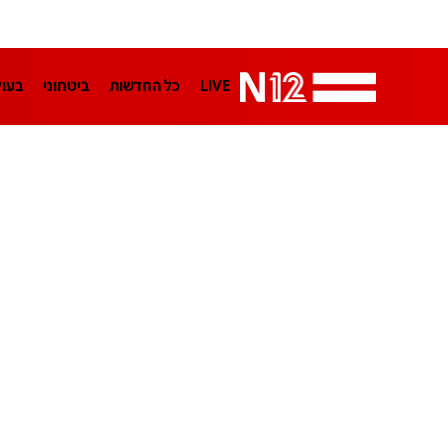
LIVE
כל החדשות
ביטחוני
בעו
LifeStyle
מדיני
בארץ
פלילי
הפודקאסטים
נוסבאום מקליד
TA