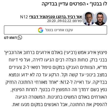
לו בבטן״ • הפרטים עדיין בבדיקה
אור רביד
,
ברהנו טגניה
ו
ניר דבורי
N12
פורסם:
09.02.22, 20:20
עקבו אחרינו בגוגל
נתקלנו בבעיה
דווחו לנו
נסה שוב
פיצוץ אירע אמש (רביעי) באולם אירועים ברחוב אהרונביץ'
בבני ברק. כוחות הצלה רבים הגיעו לזירה, ועל פי דיווח
מד"א, הצוותים העניקו במקום טיפול רפואי ל-2 צעירים
במצב בינוני עד קשה וקל. הרקע עד כה לא ידוע ונמצא
בבדיקה. עד ראייה ל-N12: "אחד מאורחי החתונה החזיק
נפץ בשם 'רמדן' וזה התפוצץ לו בבטן". למרות הפיצוץ,
האורחים באולם המשיכו בחגיגות. המשטרה הגיעה
להפסיק את החתונה, אבל האנשים במקום מנעו זאת.
נתקלנו בבעיה