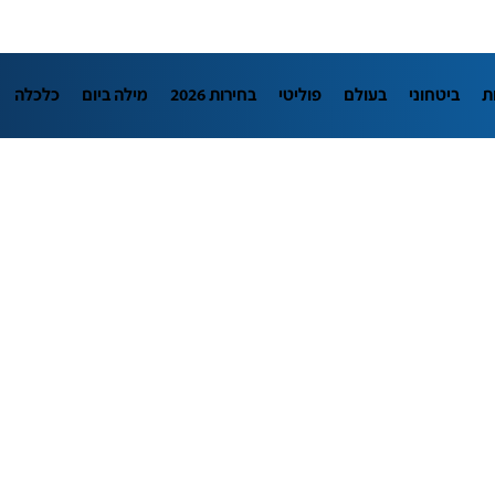
ת
ביטחוני
בעולם
פוליטי
בחירות 2026
מילה ביום
כלכלה
L
מדיני
בארץ
פלילי
חינוך
צרכנות
עיצוב ונדל"ן
TECH12
יבה
הפודקאסטים
נוסבאום מקליד
DATA
תוכניות
דרושים חדשו