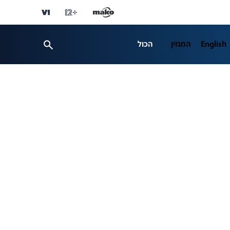
English
המגזין
הכול
ספורט
פרשנות
ת 12
business