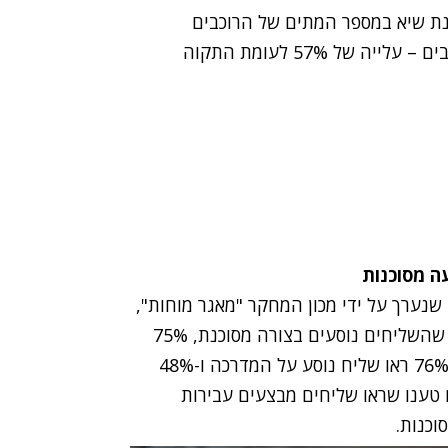
נת שיא במספר המתים של הרוכבים
בתאונות הדרכים. מתחילת שנת 2021 נהרגו 47 רוכבים – עלייה של 57% לעומת התקוה
עמותת אור ירוק שנערך על ידי מכון המחקר "מאגר מוחות",
עולה תמונה מדאיגה: 59% מציבור הנוהגים טוענים שהשליחים נוסעים בצורה מסוכנת, 75%
מהם טוענים שראו שליח משתמש בסלולרי בנהיגה, 76% ראו שליח נוסע על המדרכה ו-48%
 עובר באור אדום. 81% מהנהגים טענו שראו שליחים מבצעים עבירות
וכנות.