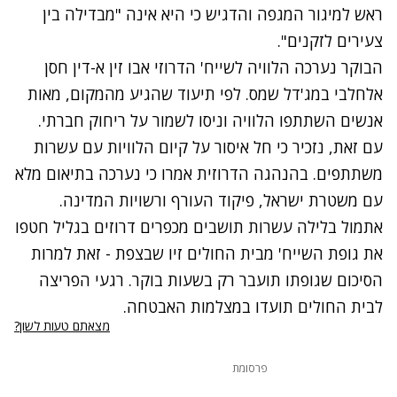
ראש למיגור המגפה והדגיש כי היא אינה "מבדילה בין
צעירים לזקנים".
נתקלנו בבעיה
הבוקר נערכה הלוויה
לשייח' הדרוזי אבו זין א-דין חסן
נסה שוב
אלחלבי במג'דל שמס. לפי תיעוד שהגיע מהמקום, מאות
אנשים השתתפו הלוויה וניסו לשמור על ריחוק חברתי.
עם זאת, נזכיר כי חל איסור על קיום הלוויות עם עשרות
משתתפים. בהנהגה הדרוזית אמרו כי נערכה בתיאום מלא
אתמול בלילה עשרות תושבים מכפרים דרוזים בגליל חטפו
את גופת השייח' מבית החולים זיו שבצפת - זאת למרות
הסיכום שגופתו תועבר רק בשעות בוקר. רגעי הפריצה
לבית החולים תועדו במצלמות האבטחה.
מצאתם טעות לשון?
פרסומת