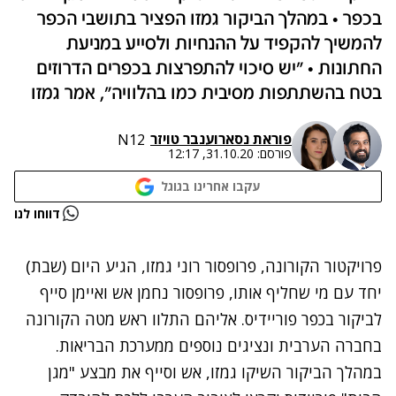
בכפר • במהלך הביקור גמזו הפציר בתושבי הכפר
להמשיך להקפיד על ההנחיות ולסייע במניעת
החתונות • "יש סיכוי להתפרצות בכפרים הדרוזים
בטח בהשתתפות מסיבית כמו בהלוויה", אמר גמזו
פוראת נסאר
ו
ענבר טויזר
N12
פורסם:
31.10.20, 12:17
עקבו אחרינו בגוגל
נתקלנו בבעיה
דווחו לנו
נסה שוב
פרויקטור הקורונה, פרופסור רוני גמזו, הגיע היום (שבת)
יחד עם מי שחליף אותו, פרופסור נחמן אש ואיימן סייף
לביקור בכפר פוריידיס. אליהם התלוו ראש מטה הקורונה
בחברה הערבית ונציגים נוספים ממערכת הבריאות.
במהלך הביקור השיקו גמזו, אש וסייף את מבצע "מגן