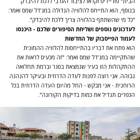
הבית" פוריידיס וקראו לציבור הערבי ללכת להיבדק.
בנוסף, הוא התייחס להלוויה הגדולה במג'דל שמס ואמר:
"כל מי שהשתתף בהלוויה צריך ללכת להיבדק".
לעדכונים נוספים ושליחת הסיפורים שלכם - היכנסו
לעמוד הפייסבוק של החדשות
הוא פתח את דבריו בהתייחסות להלוויה ההמונית
שהתקיימה במג'דל שמס ואמר: "זה מכעיס לראות את
ההתקהלות הזו בעיר שנמצאת בסגר וברמת תחלואה
גבוהה. אני רוצה לפנות לעדה הדרוזית ובעיקר להנהגה
הרוחנית - אני מבקש - החל מהיום העדה הדרוזית בכל
הכפרים תגדיל את כמות בדיקות הקורונה".