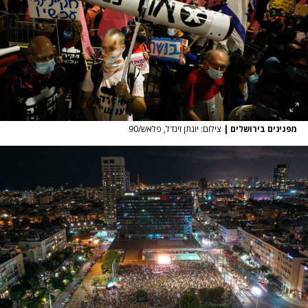
מפגינים בירושלים
|
צילום: יונתן זינדל, פלאש/90