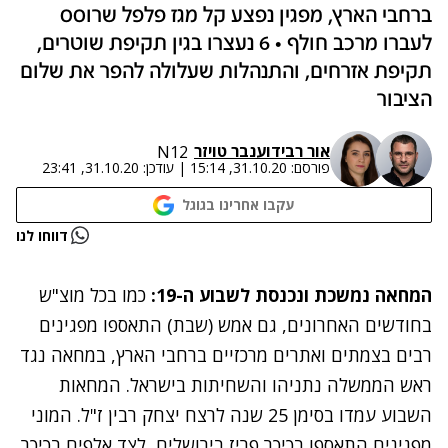
ברחבי הארץ, מפגין נפצע קל מגז פלפל שרוסס
לעברו מרכב חולף • 6 נעצרו בגין תקיפת שוטרים,
תקיפת אזרחים, והתנהלות שעלולה להפר את שלום
הציבור
אור רביד
ו
ענבר טויזר
N12
פורסם:
31.10.20, 15:14
|
עודכן:
31.10.20, 23:41
עקבו אחרינו בגוגל
נתקלנו בבעיה
דווחו לנו
נסה שוב
המחאה נמשכת ונכנסת לשבוע ה-19:
כמו בכל מוצ"ש
בחודשים האחרונים, גם אמש (שבת) התאספו מפגינים
רבים בצמתים ואתרים מרכזיים ברחבי הארץ, במחאה נגד
ראש הממשלה נתניהו והשחיתות בישראל. המחאות
השבוע עמדו בסימן 25 שנה לרצח יצחק רבין ז"ל. המוני
מפגינים התאספו בכיכר פריז בירושלים, לצד אלפים בכיכר