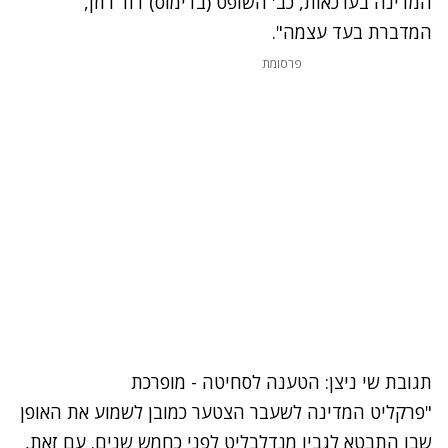
המדינה בערכאות, כב' השופט (בדימוס) דוד רוזן,
המדברת בעד עצמה".
פרסומת
תגובת שי ניצן: הטענה לסחיטה - מופרכת
"פרקליט המדינה לשעבר הצטער כמובן לשמוע את האופן
שבו התבטא לגביו מנדלבליט לפני כחמש שנים. עם זאת,