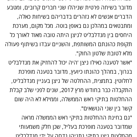
מדובר בשיחה פרטית שניהלו שני חברים קרובים, ומטבע
הדברים אנשים לא נזהרים בדבריהם בשיחות כאלה,
ומתבטאים במהלכן גם באופן בוטה. מכל מקום, מערכת
היחסים בין מנדלבליט לניצן היתה טובה מאוד לאורך כל
תקופת כהונתם המשותפת, והשניים עבדו בשיתוף פעולה
מלא לטובת שלטון החוק".
"אשר לטענה כאילו ניצן 'היה יכול להחזיק את מנדלבליט
בגרון', במהלך כהונתו כיועץ, מדובר בטענה מופרכת
לחלוטין. בתמצית, ההחלטה של ניצן בעניין מנדלבליט,
התקבלה כבר בחודש מרץ 2017, שנים לפני שלב קבלת
ההחלטות בתיקי ראש הממשלה, וממילא לא היה שום
קשר בין שני הנושאים".
"גם בחינת ההחלטות בתיקי ראש הממשלה מראה
שמדובר בטענה מופרכת בעליל, שכן חלק משמעותי
מהמלצות ניצן בתיקי נתניהו נדחה על ידי מנדלבליט.