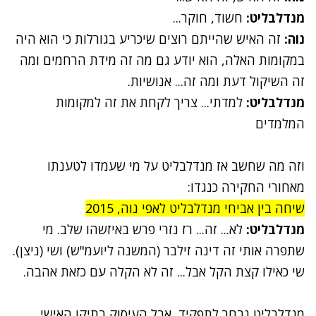
מנדלבליט:
חשוד, חוקר...
נוה:
זה האיש שהייתם רוצים שיכריע בגורלות כי הוא היה
במקומות האלה, הוא יודע גם מה זה מידת הרחמים ומה
זה השיקול דעת ומה זה... אנושיות.
מנדלבליט:
למדתי... צריך לקחת את זה למקומות
המלמדים
וזה מה שחשב אז מנדלבליט על מי שעמדו לטענתו
מאחורי החקירה כנגדו:
שיחה בין אביחי מנדלבליט לאפי נוה, 2015
מנדלבליט:
לא... זה... רז נזרי פרש באיזשהו שלב. מי
שתפרה אותי זה דינה זילבר (המשנה ליועמ"ש) ושי (ניצן).
שי כאילו קצת הקל אבל... זה לא הקלה עם כזאת אהבה.
מנדלבליט נבחר לתפקיד, אבל העיסוק בתיקו האישי