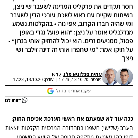
חסר תקדים את פרקליט המדינה לשעבר שי ניצן,
בשיחות שקיים עם ראש לשכת עורכי הדין לשעבר
ומי שהיה חברו הקרוב, אפי נוה • בהקלטות נשמע
מנדלבליט אומר על ניצן: "הוא פועל נגדי באופן
פסול, ממניעים זרים. הוא יכול להחזיק אותי בגרון" •
על תיקו אמר: "מי שתפרו אותי זה דינה זילבר ושי
ניצן"
עמית סגל
ו
גיא פלג
N12
פורסם:
13.10.20, 17:23
|
עודכן:
13.10.20, 17:23
עקבו אחרינו בגוגל
נתקלנו בבעיה
דווחו לנו
נסה שוב
ככה עוד לא שמעתם את ראשי מערכת אכיפת החוק:
הערב (שלישי) חשפנו במהדורה המרכזית הקלטות יוצאות
דופן בהן נשמעת מתקפה חריפה של היועץ המשפטי