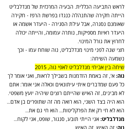
לראש התביעה הכללית. הבעיה המרכזית של מנדלבליט
הייתה חקירה שהתנהלה כנגדו בפרשת הרפז - חקירה
שאומנם נסגרה, אבל עילת הסגירה - היעדר אשמה או
היעדר ראיות מספיקות, נותרה עמומה, והייתה יכולה
לחרוץ את גורל המינוי.
חצי שנה לפני מינוי מנדלבליט, נוה שוחח עמו - וכך
נשמעה השיחה:
שיחה בין אביחי מנדלבליט לאפי נוה, 2015
נוה:
א', זה באמת הזדמנות בשבילך לראות, ואני אומר לך
כל פעם שמדברים איתי עיתונאים וכאלה אני אומר: אתם
לא מבינים, זה האיש שהייתם רוצים שיהיה יועץ משפטי.
הוא היה בצד השני, הוא רואה מה זה שתופרים בן אדם...
הוא לא חי רק את הפרקליטות... הוא חי גם את...
מנדלבליט:
אני הייתי תובע, סנגור, שופט, אני לקוח...
נוה:
זה האיש, זה האיש...