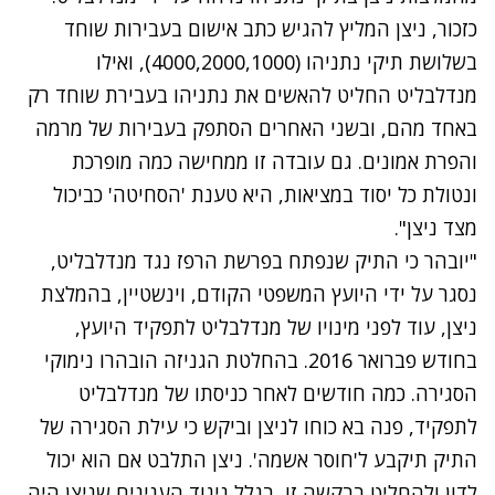
כזכור, ניצן המליץ להגיש כתב אישום בעבירות שוחד
בשלושת תיקי נתניהו (4000,2000,1000), ואילו
מנדלבליט החליט להאשים את נתניהו בעבירת שוחד רק
באחד מהם, ובשני האחרים הסתפק בעבירות של מרמה
והפרת אמונים. גם עובדה זו ממחישה כמה מופרכת
ונטולת כל יסוד במציאות, היא טענת 'הסחיטה' כביכול
מצד ניצן".
"יובהר כי התיק שנפתח בפרשת הרפז נגד מנדלבליט,
נסגר על ידי היועץ המשפטי הקודם, וינשטיין, בהמלצת
ניצן, עוד לפני מינויו של מנדלבליט לתפקיד היועץ,
בחודש פברואר 2016. בהחלטת הגניזה הובהרו נימוקי
הסגירה. כמה חודשים לאחר כניסתו של מנדלבליט
לתפקיד, פנה בא כוחו לניצן וביקש כי עילת הסגירה של
התיק תיקבע ל'חוסר אשמה'. ניצן התלבט אם הוא יכול
לדון ולהחליט בבקשה זו, בגלל ניגוד הענינים שניצן היה