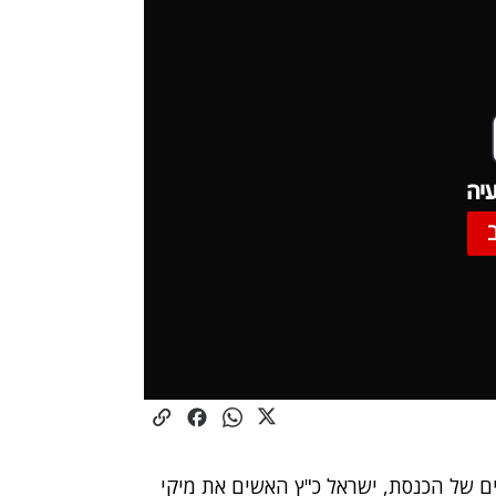
יה
ם של הכנסת, ישראל כ"ץ האשים את מיקי