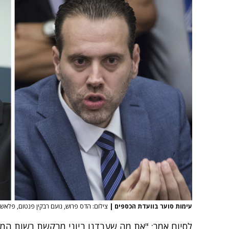
עימות סוער בוועדת הכספים
|
צילום: הדס פרוש, נועם רבקין פנטום, פלאש90, פלאש/90
לסיום אמר: "את מה שעבדנו ביוני מבקשת רשות המיס