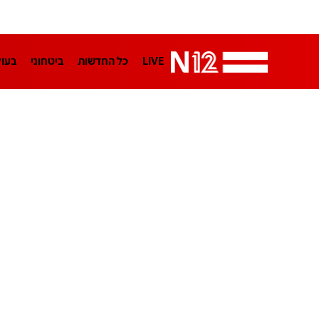
LIVE
כל החדשות
ביטחוני
בעו
LifeStyle
מדיני
בארץ
פלילי
הפודקאסטים
נוסבאום מקליד
TA