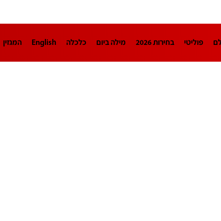
לם
פוליטי
בחירות 2026
מילה ביום
כלכלה
English
המגזין
חינוך
צרכנות
עיצוב ונדל"ן
TECH12
ספורט
פרשנות
בריאו
DA
תוכניות
דרושים חדשות 12
business