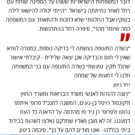
דובר המשפחות הישראליות ששהו על הספינה שוחח עם
רחל לאחר נחיתתה בישראל. "הייתי יכולה להישאר לילה
בטוקיו אבל החלטתי שלא לחכות ולהתאחד עם המשפחה
כמה שיותר מהר", סיפרה רחל בהתרגשות.
"בשדה התעופה נעשתה לי בדיקה נוספת, במטרה לוודא
שאין לי חום והבדיקה אכן יצאה שלילית - קיבלתי אישור
שהכל תקין. נפגשתי בשדה התעופה עם בני המשפחה
וזלגו לי דמעות של שמחה
רחל ביטון
"רוצה להודות לאנשי משרד הבריאות ומשרד החוץ
ולקונסול רויטל בן-נעים, המשנה למנכ"ל פרופ' איתמר
גרוטו ולפרופ' רן ניר פז מהדסה על הדאגה כל העת
למעננו. זה לא מובן מאליו שחלקם נאלצו לשהות בבידוד
ביתי בגללנו - ואנו מודים להם על כך", סיכמה ביטון.