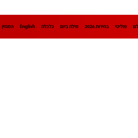
לם
פוליטי
בחירות 2026
מילה ביום
כלכלה
English
המגזין
חינוך
צרכנות
עיצוב ונדל"ן
TECH12
ספורט
פרשנות
בריאו
DA
תוכניות
דרושים חדשות 12
business