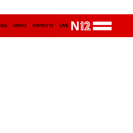
LIVE
כל החדשות
ביטחוני
בעו
LifeStyle
מדיני
בארץ
פלילי
הפודקאסטים
נוסבאום מקליד
TA