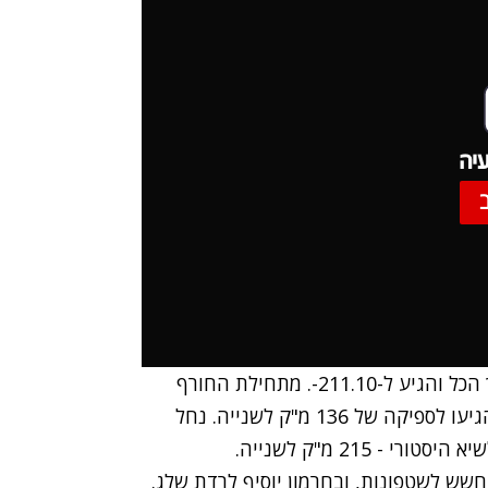
יה
על פי רשות המים מפלס הכינרת עלה ב-23 ס"מ בסך הכל והגיע ל-211.10-. מתחילת החורף
עלה מפלס הכנרת ב-80 ס"מ. הזרימות בנהר הירדן הגיעו לספיקה של 136 מ"ק לשנייה. נחל
215 מ"ק לשנייה.
שש לשטפונות, ובחרמון יוסיף לרדת שלג.