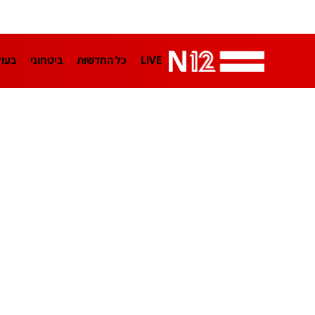
LIVE
כל החדשות
ביטחוני
בעו
LifeStyle
מדיני
בארץ
פלילי
הפודקאסטים
נוסבאום מקליד
TA