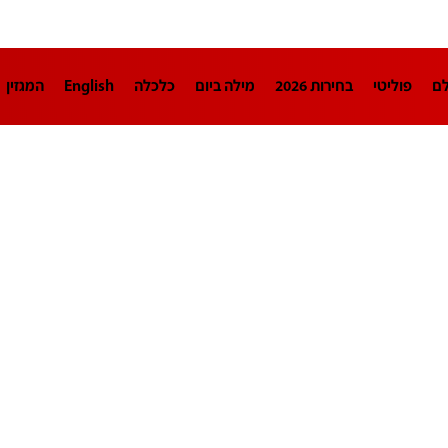
לם
פוליטי
בחירות 2026
מילה ביום
כלכלה
English
המגזין
חינוך
צרכנות
עיצוב ונדל"ן
TECH12
ספורט
פרשנות
בריאו
DA
תוכניות
דרושים חדשות 12
business