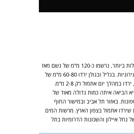
בחיפה ובנהריה, שם ירדו עד כה כמויות הגשם הגדולות ביותר, נרשמו כ-120 מ"מ של גשם מאז
אתמול, הרבה מעבר ליכולת הניקוז של התשתיות העירוניות. בגליל ובגולן ירדו 60-80 מ"מ של
במהלך יום אתמול רק 2-8 מ"מ.
א הביאה איתה כמות גדולה מאוד של
ונות. באזור תל אביב ובמישור החוף
ומה לכמויות שירדו אתמול בצפון הארץ. מרשות המים
 נחל איילון והשכונות הדרומיות בתל