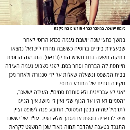
נעמה יששכר, במעצר כבר 4 חודשים במוסקבה
במשך כחצי שנה יושבת נעמה בכלא הרוסי לאחר
שבעצירת ביניים ברוסיה כששבה מהודו לישראל נמצאו
בתיקה תשעה גרם חשיש הודי (ג'ראס). התביעה הרוסית
מייחסת לה הברחה וסחר בסם. לפני כשבוע
נעמה העידה
בבית המשפט ונשאלה שאלות על ידי סנגורה ולאחר מכן
חקירה נגדית של התובע הרוסי
.
"
אני לא עבריינית ולא סוחרת סמים
",
העידה יששכר
,
"
הסמים לא היו על הגוף שלי ואין לי מושג איך הגיעו
לתרמיל שהיה בבטן המטוס
".
התובע פנה לשופט וציין
שיש לו ראייה נוספת או מסמך שלא הציג. עו
"
ד של יששכר
התנגד בטענה שהדבר תמוה מאוד שכן המשפט לקראת