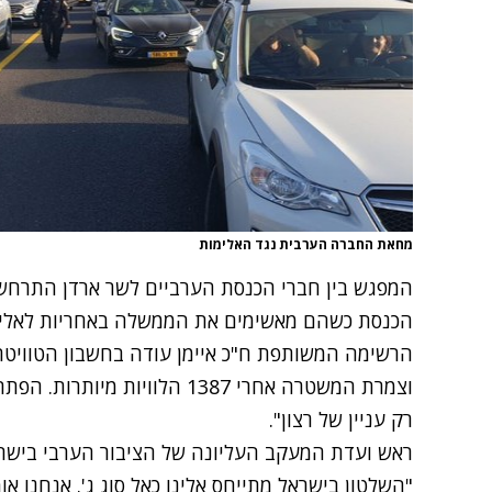
מחאת החברה הערבית נגד האלימות
המפגש בין חברי הכנסת הערביים לשר ארדן התרחש
הכנסת כשהם מאשימים את הממשלה באחריות לאלימו
הרשימה המשותפת ח"כ איימן עודה בחשבון הטוויטר ש
וצמרת המשטרה אחרי 1387 הלוויו
רק עניין של רצון".
ראש ועדת המעקב העליונה של הציבור הערבי בישרא
"השלטון בישראל מתייחס אלינו כאל סוג ג'. אנחנו 