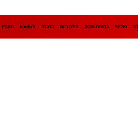
לם
פוליטי
בחירות 2026
מילה ביום
כלכלה
English
המגזין
חינוך
צרכנות
עיצוב ונדל"ן
TECH12
ספורט
פרשנות
בריאו
DA
תוכניות
דרושים חדשות 12
business