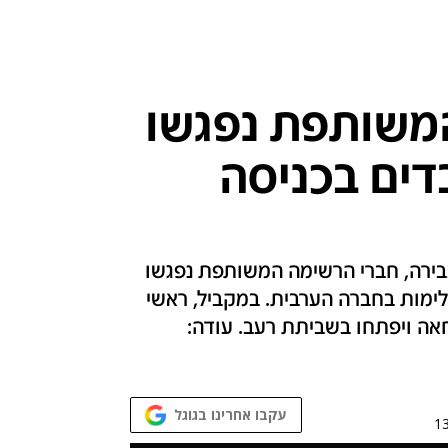
משותפת נפגשו
דים בכניסה
ירה, חברי הרשימה המשותפת נפגשו
עם השר ארדן ודנו בקידום התוכניות למיגור האלימות‎ בחברה הערבית. במקביל, ראשי
אה ויפתחו בשביתת רעב. עודה:
עקבו אחרינו בגוגל