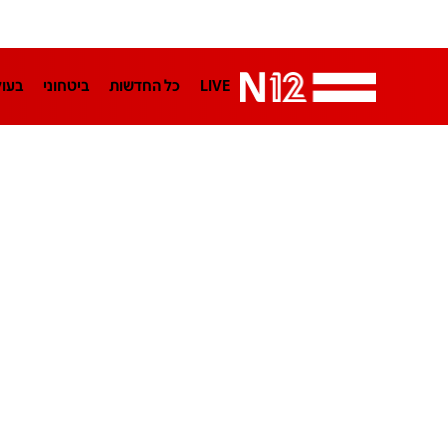
LIVE
כל החדשות
ביטחוני
בעו
LifeStyle
מדיני
בארץ
פלילי
הפודקאסטים
נוסבאום מקליד
TA