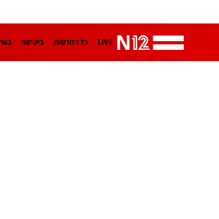
LIVE
כל החדשות
ביטחוני
בעו
LifeStyle
מדיני
בארץ
פלילי
הפודקאסטים
נוסבאום מקליד
TA