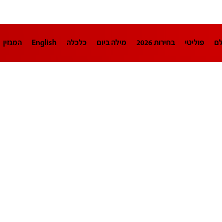
לם
פוליטי
בחירות 2026
מילה ביום
כלכלה
English
המגזין
חינוך
צרכנות
עיצוב ונדל"ן
TECH12
ספורט
פרשנות
בריאו
DA
תוכניות
דרושים חדשות 12
business