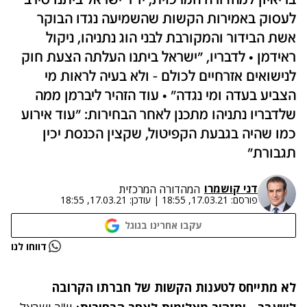
בריאיון למהדורה המרכזית, יו"ר ישראל ביתנו סירב
לעסוק באמירות הקשות שהשמיעה נגדו הבוקר
אשת הבידור והמקורבת לבני הוג נתניהו, ניקול
ראידמן • לדבריו, "ישראל ביתנו העלתה הצעת חוק
לנישואים אזרחיים לכולם - ולא בעיה לראות מי
הצביע בעדה ומי נגדה" • עוד הזהיר ליברמן ממה
שלדבריו נתניהו מתכנן לאחר הבחירות: "עוד אירוע
כמו שהיה בגבעת הקפיטול, שקצין הכנסת יכין
תגבורת"
דני קושמרו
המהדורה המרכזית
פורסם:
17.03.21, 18:55
|
עודכן:
17.03.21, 18:55
עקבו אחרינו בגוגל
נתקלנו בבעיה
דווחו לנו
נסה שוב
לא מתייחס לטענות הקשות של חברתו הקרובה