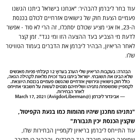
עוד בחר ליברמן להבהיר: "אנחנו בישראל ביתנו הגשנו
פעמיים הצעת חוק של נישואים אזרחיים לכולם בכנסת
ה-23, אז אני מציע שכולם יסתכלו, זה הרי לא סוד - אפשר
לדעת מי הצביע בעד ההצעה הזו ומי נגד". זמן קצר
לאחר הריאיון, הבהיר ליברמן את הדברים בעמוד הטוויטר
שלו.
הבהרה: בעקבות הריאיון שלי הערב בערוץ 12 קיבלתי פניות מאנשים
שלא הבינו את תשובתי. ישראל ביתנו בעד זכוית מלאות לקהילה הגאה,
כולל חוק נישואין וגירושין אזרחיים שהגשנו פעמיים בכנסת היוצאת.
לקמפיין שמשפחת נתניהו ושליחיהם מנסים לעשות על חשבוני אתייחס
לאחר הבחירות.
— אביגדור ליברמן (@AvigdorLiberman)
March 17, 2021
"נתניהו מתכנן שיהיו מהומות כמו בגעת הקפיטול,
שקצין הכנסת יכין תגבורת"
עוד התייחס ליברמן בריאיון לקמפיין הבחירות שלו,
שמופנה באופן מובהק נגד החרדים, והבהיר כי מדובר