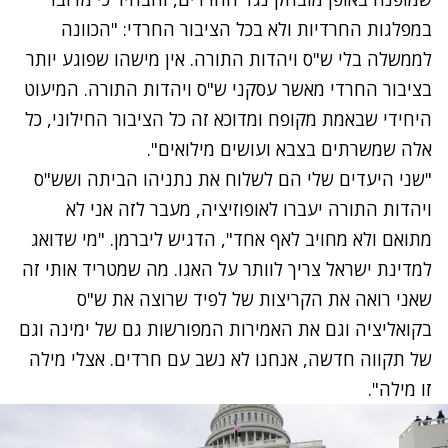
במפלגות החרדיות ולא בכל הציבור החרדי: "הכוונה
לממשלה בלי ש"ס ויהדות התורה. אין מישהו שפוגע יותר
בציבור החרדי מאשר עסקני ש"ס ויהדות התורה. המיעוט
היחידי שבאמת מקופח ומדוכא זה כל הציבור החילוני, כל
אלה שמשרתים בצבא ועושים מילואים".
"שני היעדים שלי הם לשלוח את נתניהו הביתה ושש"ס
ויהדות התורה יעברו לאופוזיציה, מעבר לזה אני לא
מתואם ולא מחויב לאף אחד", הדגיש ליברמן. "מי שדואג
למדינת ישראל צריך לוותר על האגו. מה שמטריד אותי זה
שאני רואה את הקריצות של לפיד שרוצה את ש"ס
בקואליציה וגם את האמירות המפורשות גם של ימינה וגם
של תקווה חדשה, אנחנו לא נשב עם חרדים. אצלי מילה
זו מילה".