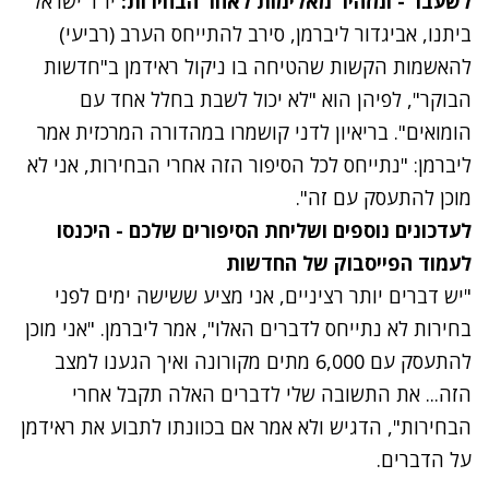
לשעבר - ומזהיר מאלימות לאחר הבחירות:
יו"ר ישראל
ביתנו, אביגדור ליברמן, סירב להתייחס הערב (רביעי)
להאשמות הקשות שהטיחה בו ניקול ראידמן
ב"חדשות
הבוקר", לפיהן הוא "לא יכול לשבת בחלל אחד עם
הומואים". בריאיון לדני קושמרו במהדורה המרכזית אמר
ליברמן: "נתייחס לכל הסיפור הזה אחרי הבחירות, אני לא
מוכן להתעסק עם זה".
לעדכונים נוספים ושליחת הסיפורים שלכם - היכנסו
לעמוד הפייסבוק של החדשות
"יש דברים יותר רציניים, אני מציע ששישה ימים לפני
בחירות לא נתייחס לדברים האלו", אמר ליברמן. "אני מוכן
להתעסק עם 6,000 מתים מקורונה ואיך הגענו למצב
הזה... את התשובה שלי לדברים האלה תקבל אחרי
הבחירות", הדגיש ולא אמר אם בכוונתו לתבוע את ראידמן
על הדברים.