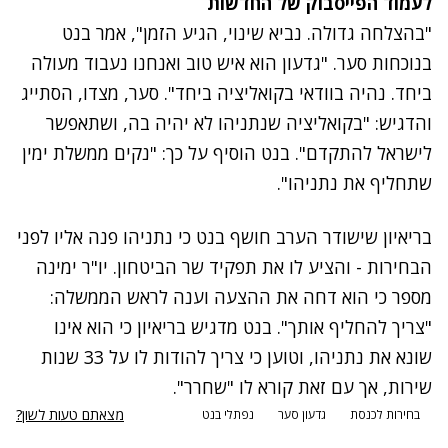
לעמוד הפייסבוק של החדשות
"בהצלחה גדולה. נביא שינוי, הגיע הזמן", אמר בנט
בנוכחות סער. "גדעון הוא איש טוב ואנחנו נעבוד מעולה
ביחד. נהיה בוודאי בקואליציה ביחד". סער, מצדו, הסתייג
והדגיש: "בקואליציה שנתניהו לא יהיה בה, ושתאפשר
לישראל להתקדם". בנט הוסיף על כך: "נקים ממשלת ימין
שתחליף את נתניהו".
בריאיון שישודר הערב חושף בנט כי נתניהו פנה אליו לפני
הבחירות - והציע לו את תפקיד שר הביטחון. יו"ר ימינה
מספר כי הוא דחה את ההצעה וענה לראש הממשלה:
"צריך להחליף אותך". בנט מדגיש בריאיון כי הוא אינו
שונא את נתניהו, וטוען כי צריך להודות לו על 33 שנות
שירות, אך עם זאת קורא לו "שחרר".
מצאתם טעות לשון?
בחירות לכנסת
גדעון סער
נפתלי בנט