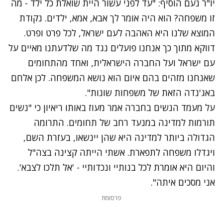
יו"ר נעם הוסיף: "עד לפני עשור היית שואלת כל ילד - מה
זו משפחה? הוא היה אומר לך אבא, אמא, ילדים. נקודת
המוצא שלנו היא האהבה לעם ישראל, לכל פרט ופרט.
דווקא מתוך כך אנחנו פועלים נגד מה שלדעתנו מאיים על
עם ישראל ועל החברה הישראלית, ואחד מהתחומים
שאנחנו מזהים בהם איום הוא נושא המשפחה. לכן אלחם
באג'נדה הזאת של משפחות שונות".
על מעמד הנשים בחברה אמר מעוז באותו ריאיון כי "נשים
תורמות למדינה במנעד רחב של תחומים. התרומה
הגדולה ביותר למדינה היא שהן יינשאו, בעזרת השם,
ויגדלו משפחה לתפארת. אשתי הייתה קצינה בצה"ל
והיום היא אומרת לכל בנותיי ונכדותיי - 'אל תלכו לצבא'.
אני מסכים איתה".
פרסומת