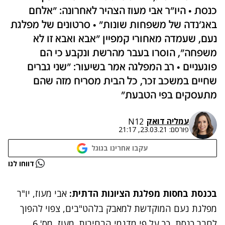
כנסת • היו"ר אבי מעוז הצהיר לאחרונה: "אלחם
באג'נדה של משפחות שונות" • סרטונים של מפלגת
נעם, שעמדה מאחורי קמפיין "אבא ואבא זו לא
משפחה", הוסרו בעבר מהרשת ונקבע כי הם
פוגעניים • רב המפלגה אמר בשיעור: "שני גברים
שחיים במשכב זכר, כל הבית מסריח מזה שהם
מתעסקים בפי הטבעת"
עמליה דואק
N12
פורסם:
23.03.21, 21:17
עקבו אחרינו בגוגל
נתקלנו בבעיה
דווחו לנו
נסה שוב
בכנסת בחסות מפלגת הציונות הדתית:
אבי מעוז, יו"ר
מפלגת נעם המוקדשת למאבק בלהט"בים, צפוי להפוך
לחבר כנסת, כך על פי
מדגמי הבחירות
. מעוז, מס' 6