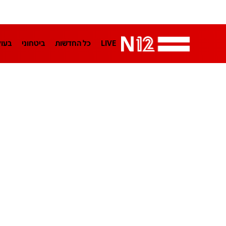
LIVE
כל החדשות
ביטחוני
בעו
LifeStyle
מדיני
בארץ
פלילי
הפודקאסטים
נוסבאום מקליד
TA