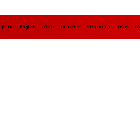
לם
פוליטי
בחירות 2026
מילה ביום
כלכלה
English
המגזין
חינוך
צרכנות
עיצוב ונדל"ן
TECH12
ספורט
פרשנות
בריאו
DA
תוכניות
דרושים חדשות 12
business