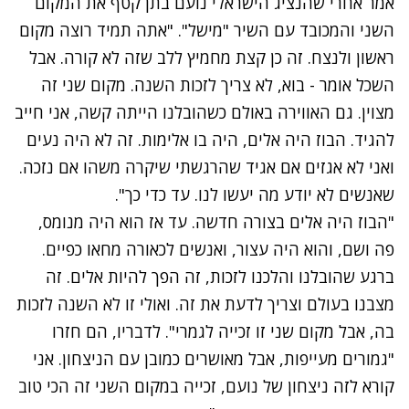
אמר אחרי שהנציג הישראלי נועם בתן קטף את המקום
השני והמכובד עם השיר "מישל". "אתה תמיד רוצה מקום
ראשון ולנצח. זה כן קצת מחמיץ ללב שזה לא קורה. אבל
השכל אומר - בוא, לא צריך לזכות השנה. מקום שני זה
מצוין. גם האווירה באולם כשהובלנו הייתה קשה, אני חייב
להגיד. הבוז היה אלים, היה בו אלימות. זה לא היה נעים
ואני לא אגזים אם אגיד שהרגשתי שיקרה משהו אם נזכה.
שאנשים לא יודע מה יעשו לנו. עד כדי כך".
"הבוז היה אלים בצורה חדשה. עד אז הוא היה מנומס,
פה ושם, והוא היה עצור, ואנשים לכאורה מחאו כפיים.
ברגע שהובלנו והלכנו לזכות, זה הפך להיות אלים. זה
מצבנו בעולם וצריך לדעת את זה. ואולי זו לא השנה לזכות
בה, אבל מקום שני זו זכייה לגמרי". לדבריו, הם חזרו
"גמורים מעייפות, אבל מאושרים כמובן עם הניצחון. אני
קורא לזה ניצחון של נועם, זכייה במקום השני זה הכי טוב