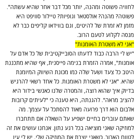
לחוויה פשוטה ומהנה, יותר מכל דבר אחר שהיא עשתה".
פשוטה? מהנה? אולסטאר וגופיות? טיילור סוויפט היא
מזמן לא זמרת של להיטים, וגם בווידאו קליפים כבר לא
מנסה לקלוע לטעם הרוב.
"אני לא משטרת האומנות"
"יש לי הרבה כבוד לדעתו הסובייקטיבית של כל אדם על
אומנות", אמרה הזמרת בנימה פייסנית, אף שהיא מתכננת
היטב כל צעד ושעל שלה כמו מכונת השיווק המיומנת
שהיא. "אני לא משטרת האומנות. כל אחד רשאי להרגיש
בדיוק איך שהוא רוצה, והמטרה שלנו כאנשי בידור היא
להציב מראה". להגנתה, היא טענה כי "לעיתים קרובות
אלבום הוא דרך פרועה מאוד להסתכל על עצמך. מה
שאתם עוברים בחיים ישפיע על השאלה אם תתחברו
למוזיקה שאני מוציאה בכל רגע נתון. אנחנו עושים את זה
לטווח הארוך. כשאני יוצרת את המוזיקה שלי, יש לי עין