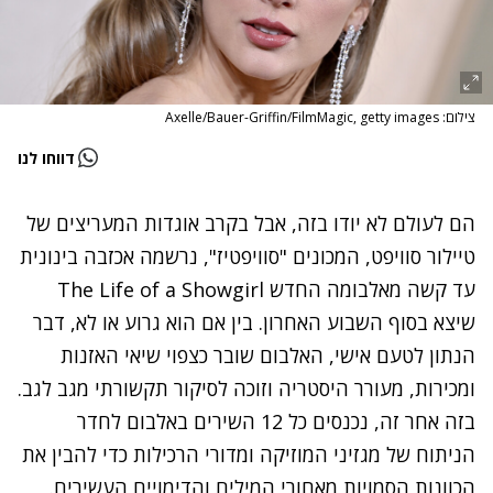
צילום: Axelle/Bauer-Griffin/FilmMagic, getty images
דווחו לנו
הם לעולם לא יודו בזה, אבל בקרב אוגדות המעריצים של
טיילור סוויפט, המכונים "סוויפטיז", נרשמה אכזבה בינונית
עד קשה מאלבומה החדש The Life of a Showgirl
שיצא בסוף השבוע האחרון. בין אם הוא גרוע או לא, דבר
הנתון לטעם אישי, האלבום שובר כצפוי שיאי האזנות
ומכירות, מעורר היסטריה וזוכה לסיקור תקשורתי מגב לגב.
בזה אחר זה, נכנסים כל 12 השירים באלבום לחדר
הניתוח של מגזיני המוזיקה ומדורי הרכילות כדי להבין את
הכוונות הסמויות מאחורי המילים והדימויים העשירים.