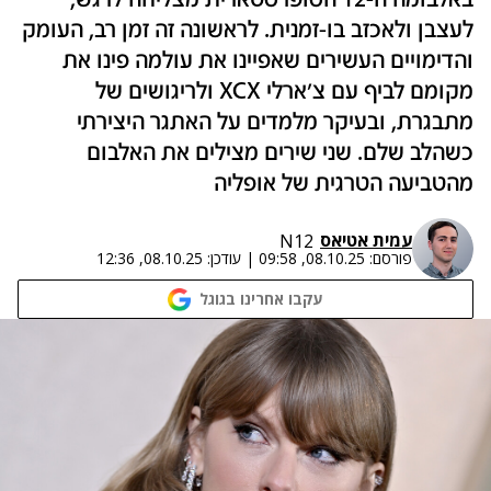
באלבומה ה-12 הסופרסטארית מצליחה לרגש,
לעצבן ולאכזב בו-זמנית. לראשונה זה זמן רב, העומק
והדימויים העשירים שאפיינו את עולמה פינו את
מקומם לביף עם צ'ארלי XCX ולריגושים של
מתבגרת, ובעיקר מלמדים על האתגר היצירתי
כשהלב שלם. שני שירים מצילים את האלבום
מהטביעה הטרגית של אופליה
עמית אטיאס
N12
פורסם:
08.10.25, 09:58
|
עודכן:
08.10.25, 12:36
עקבו אחרינו בגוגל