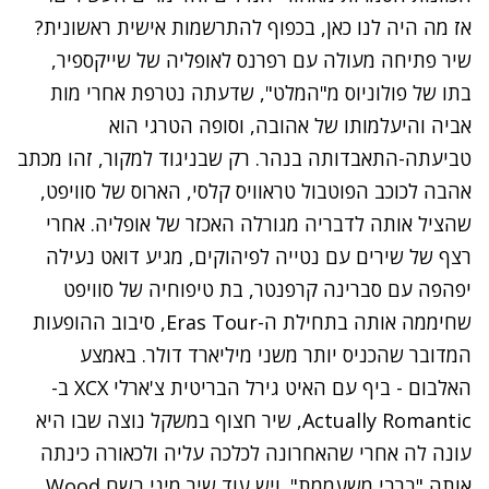
אז מה היה לנו כאן, בכפוף להתרשמות אישית ראשונית?
שיר פתיחה מעולה עם רפרנס לאופליה של שייקספיר,
בתו של פולוניוס מ"המלט", שדעתה נטרפת אחרי מות
אביה והיעלמותו של אהובה, וסופה הטרגי הוא
טביעתה-התאבדותה בנהר. רק שבניגוד למקור, זהו מכתב
אהבה לכוכב הפוטבול טראוויס קלסי, הארוס של סוויפט,
שהציל אותה לדבריה מגורלה האכזר של אופליה. אחרי
רצף של שירים עם נטייה לפיהוקים, מגיע דואט נעילה
יפהפה עם סברינה קרפנטר, בת טיפוחיה של סוויפט
שחיממה אותה בתחילת ה-Eras Tour, סיבוב ההופעות
המדובר שהכניס יותר משני מיליארד דולר. באמצע
האלבום - ביף עם האיט גירל הבריטית צ'ארלי XCX
ב-
Actually Romantic, שיר חצוף במשקל נוצה שבו היא
עונה לה אחרי שהאחרונה לכלכה עליה ולכאורה כינתה
אותה "ברבי משעממת". ויש עוד שיר מיני בשם Wood