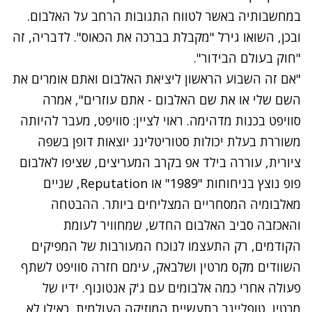
במחשבותיה באשר לטווח התגובות הרחב על האלבום.
ובכן, השואו גירל "מקבלת בברכה את הכאוס". לדבריה, זה
"חוק בעולם הבידור".
"אם זה השבוע הראשון ליציאת האלבום ואתם אומרים את
השם שלי או את שם האלבום - אתם עוזרים", אמרה
סוויפט בכנות מדהימה. ראוי לציין: סוויפט, מעבר להיותה
משוררת בעלת יכולות סטוריטלינג יוצאות דופן בשפה
ציורית, עוררה בילד אפ בקרב המעריצים, שציפו לאלבום
פופ נוצץ בניחוחות "1989" או Reputation, שניים
מאלבומיה המסחריים המצליחים ביותר. ההבטחה
והאכזבה סביב האלבום החדש, שמחוויר לעומת
הקודמים, רק התעצמו לנוכח המעורבות של המפיקים
השוודים מקס מרטין ושלבאק, עימם חזרה סוויפט לשתף
פעולה אחרי כמה אלבומים עם ג'ק אנטונוף. ידיו של
מרטין, טופליינר בתעשיית המוזיקה העולמית, כאילו לא