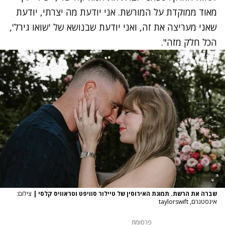
מאוד ממוקדת על המורשת. אני יודעת מה יצרתי, יודעת
שאני מעריצה את זה, ואני יודעת שבנושא של 'שואו גירל',
הכל חלק מזה".
שברה את הרשת. תמונת האירוסין של טיילור סוויפט וטראוויס קלסי
|
צילום:
אינסטגרם, taylorswift
פרסומת