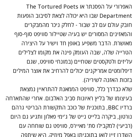
האפרורי על הפסנתר או
The Tortured Poets
Department שבו היא יכולה לצאת לסיבוב הופעות
חובק עולם עם לב שבור - לחלק ניכר מהמבקרים
והמאזינים המסורים יש בעיה שטיילור סוויפט סוף-סוף
מאושרת. הדבר משפיע באופן חד וישיר על היצירה
הטרייה שלה, שבה העומק פינה את מקומו לצלילים
עליזים ולטקסטים שטחיים (במונחי סוויפט, שגם
דיפלומטים אמריקנים יכולים להרחיב את אוצר המילים
בזכות האזנה לשיריה).
שלא כבדרך כלל, סוויפט הממאנת להתראיין נמצאת
בעיצומו של בליץ ראיונות סביב האלבום. אחרי שהתארחה
ברדיו BBC, בתוכנית של כוכב התקשורת הבריטי גרהם
נורטון, ביקרה בלייט נייט של ג'ימי פאלון ותגיע גם היום
(רביעי) למקבילו סת' מאיירס, סוויפט גם שוחחה עם
השדרן זיין לואו בתוכניתו באפל מיוזיק. היא שיתפה