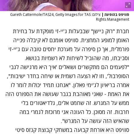
סוויפט בהופעה
|
צילום: Gareth Cattermole/TAS24, Getty Images for TAS
Rights Management
חברת "רוק ניישן" שבבעלות ג'יי-זי מופקדת על בחירת
האומן למופע המחצית. סוויפט אומנם לא קיבלה פנייה
פורמלית, אך כן סיפרה על מערכת יחסים טובה עם ג'יי-זי
וסביבתו, מה שהוביל לשיחות לא רשמיות בנושא.
"לפעמים הם מתקשרים ושואלים 'איך היא מרגישה לגבי
הסופרבול', וזו לא הצעה רשמית או שיחה בחדר ישיבות",
אמרה בריאיון לג'ימי פאלון. "אנחנו תמיד יכולות לומר לו
את האמת - שאני מאוהבת בגבר שעושה את הספורט הזה
ממש על המגרש. זה שחמט אלים, גלדיאטורים בלי
חרבות. זה מסוכן. כל העונה אני מרוכזת לגמרי במה
שהאיש הזה עושה על המגרש".
סוויפט היא אורחת קבועה במשחקי קבוצת קנזס סיטי