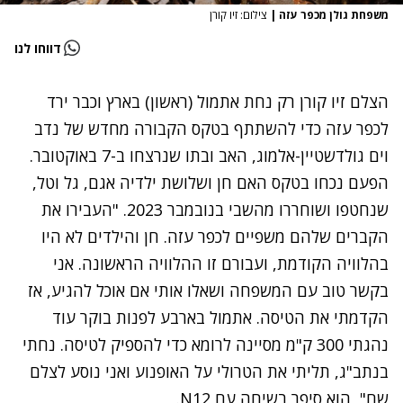
משפחת גולן מכפר עזה
|
צילום: זיו קורן
דווחו לנו
הצלם זיו קורן רק נחת אתמול (ראשון) בארץ וכבר ירד
לכפר עזה כדי להשתתף בטקס הקבורה מחדש של נדב
וים גולדשטיין-אלמוג, האב ובתו שנרצחו ב-7 באוקטובר.
הפעם נכחו בטקס האם חן ושלושת ילדיה אגם, גל וטל,
שנחטפו ושוחררו מהשבי בנובמבר 2023. "העבירו את
הקברים שלהם משפיים לכפר עזה. חן והילדים לא היו
בהלוויה הקודמת, ועבורם זו ההלוויה הראשונה. אני
בקשר טוב עם המשפחה ושאלו אותי אם אוכל להגיע, אז
הקדמתי את הטיסה. אתמול בארבע לפנות בוקר עוד
נהגתי 300 ק"מ מסיינה לרומא כדי להספיק לטיסה. נחתי
בנתב"ג, תליתי את הטרולי על האופנוע ואני נוסע לצלם
שם", הוא סיפר בשיחה עם N12.