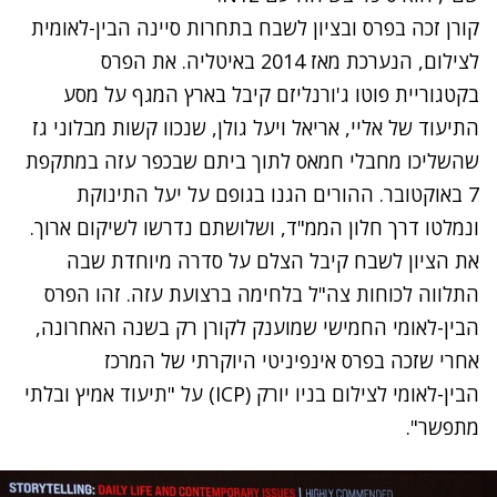
קורן זכה בפרס ובציון לשבח בתחרות סיינה הבין-לאומית
לצילום, הנערכת מאז 2014 באיטליה. את הפרס
בקטגוריית פוטו ג'ורנליזם קיבל בארץ המגף על מסע
התיעוד של אליי, אריאל ויעל גולן, שנכוו קשות מבלוני גז
שהשליכו מחבלי חמאס לתוך ביתם שבכפר עזה במתקפת
7 באוקטובר. ההורים הגנו בגופם על יעל התינוקת
ונמלטו דרך חלון הממ"ד, ושלושתם נדרשו לשיקום ארוך.
את הציון לשבח קיבל הצלם על סדרה מיוחדת שבה
התלווה לכוחות צה"ל בלחימה ברצועת עזה. זהו הפרס
הבין-לאומי החמישי שמוענק לקורן רק בשנה האחרונה,
אחרי שזכה בפרס אינפיניטי היוקרתי של המרכז
הבין-לאומי לצילום בניו יורק (ICP) על "תיעוד אמיץ ובלתי
מתפשר".